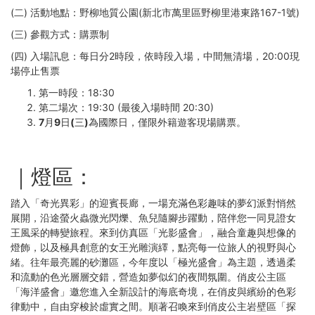
(二) 活動地點：野柳地質公園(新北市萬里區野柳里港東路167-1號)
(三) 參觀方式：購票制
(四) 入場訊息：每日分2時段，依時段入場，中間無清場，20:00現
場停止售票
第一時段：18:30
第二場次：19:30 (最後入場時間 20:30)
7月9日(三)為國際日，僅限外籍遊客現場購票。
｜燈區：
踏入「奇光異彩」的迎賓長廊，一場充滿色彩趣味的夢幻派對悄然
展開，沿途螢火蟲微光閃爍、魚兒隨腳步躍動，陪伴您一同見證女
王風采的轉變旅程。來到仿真區「光影盛會」，融合童趣與想像的
燈飾，以及極具創意的女王光雕演繹，點亮每一位旅人的視野與心
緒。往年最亮麗的砂灘區，今年度以「極光盛會」為主題，透過柔
和流動的色光層層交錯，營造如夢似幻的夜間氛圍。俏皮公主區
「海洋盛會」邀您進入全新設計的海底奇境，在俏皮與繽紛的色彩
律動中，自由穿梭於虛實之間。順著召喚來到俏皮公主岩壁區「探