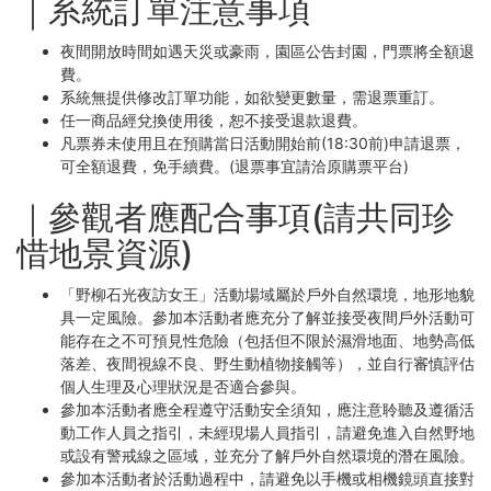
｜系統訂單注意事項
夜間開放時間如遇天災或豪雨，園區公告封園，門票將全額退
費。
系統無提供修改訂單功能，如欲變更數量，需退票重訂。
任一商品經兌換使用後，恕不接受退款退費。
凡票券未使用且在預購當日活動開始前(18:30前)申請退票，
可全額退費，免手續費。(退票事宜請洽原購票平台)
｜參觀者應配合事項(請共同珍
惜地景資源)
「野柳石光夜訪女王」活動場域屬於戶外自然環境，地形地貌
具一定風險。參加本活動者應充分了解並接受夜間戶外活動可
能存在之不可預見性危險（包括但不限於濕滑地面、地勢高低
落差、夜間視線不良、野生動植物接觸等），並自行審慎評估
個人生理及心理狀況是否適合參與。
參加本活動者應全程遵守活動安全須知，應注意聆聽及遵循活
動工作人員之指引，未經現場人員指引，請避免進入自然野地
或設有警戒線之區域，並充分了解戶外自然環境的潛在風險。
參加本活動者於活動過程中，請避免以手機或相機鏡頭直接對