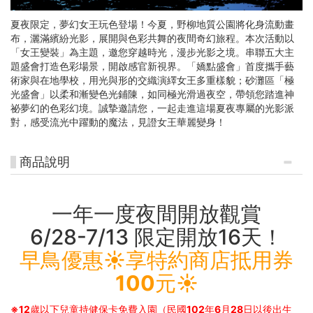
夏夜限定，夢幻女王玩色登場！今夏，野柳地質公園將化身流動畫
布，灑滿繽紛光影，展開與色彩共舞的夜間奇幻旅程。本次活動以
「女王變裝」為主題，邀您穿越時光，漫步光影之境。串聯五大主
題盛會打造色彩場景，開啟感官新視界。「嬌點盛會」首度攜手藝
術家與在地學校，用光與形的交織演繹女王多重樣貌；砂灘區「極
光盛會」以柔和漸變色光鋪陳，如同極光滑過夜空，帶領您踏進神
祕夢幻的色彩幻境。誠摯邀請您，一起走進這場夏夜專屬的光影派
對，感受流光中躍動的魔法，見證女王華麗變身！
商品說明
一年一度夜間開放觀賞
6/28-7/13 限定開放16天！
早鳥優惠☀︎享特約商店抵用券
100元☀︎
※12歲以下兒童持健保卡免費入園（民國102年6月28日以後出生