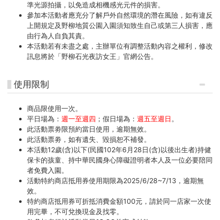
準光源拍攝，以免造成相機感光元件的損害。
參加本活動者應充分了解戶外自然環境的潛在風險，如有違反
上開規定及野柳地質公園入園須知致生自己或第三人損害，應
由行為人自負其責。
本活動若有未盡之處，主辦單位有調整活動內容之權利，修改
訊息將於「野柳石光夜訪女王」官網公告。
使用限制
商品限使用一次。
平日場為：
週一至週四
；假日場為：
週五至週日
。
此活動票劵限預約當日使用，逾期無效。
此活動票劵，如有遺失、毀損恕不補發。
本活動12歲(含)以下(民國102年6月28日(含)以後出生者)持健
保卡的孩童、持中華民國身心障礙證明者本人及一位必要陪同
者免費入園。
活動特約商店抵用券使用期限為2025/6/28~7/13，逾期無
效。
特約商店抵用券可折抵消費金額100元，請於同一店家一次使
用完畢，不可兌換現金及找零。