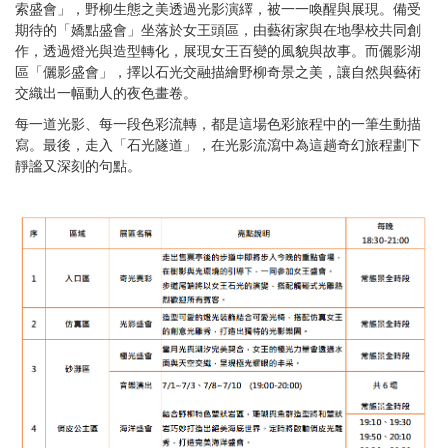
索盛會」，野柳生態之美透過光影演繹，被一一喚醒與展現。備受
期待的「嬌點盛會」坐落於女王頭區，由藝術家與在地學校共同創
作，透過燈光與造型轉化，展現女王百變的風貌與故事。而儷影湖
區「儷影盛會」，擇以石光交融描繪野柳奇景之美，讓自然與藝術
交織出一幅動人的夜色畫卷。
每一道光影、每一段色彩流轉，都是這場色彩旅程中的一筆生動描
寫。最後，走入「石光隧道」，在光影流瀉中為這趟奇幻旅程劃下
靜謐又深刻的句點。