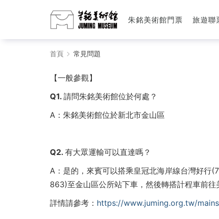
朱銘美術館門票
旅遊聯
常
首頁
常見問題
見
【一般參觀】
問
Q1. 請問朱銘美術館位於何處？
題
A
：朱銘美術館位於新北市金山區
-
朱
Q2. 有大眾運輸可以直達嗎？
銘
A：是的，來賓可以搭乘皇冠北海岸線台灣好行(716
863)至金山區公所站下車，然後轉搭計程車前往
美
詳情請參考：
https://www.juming.org.tw/ma
術