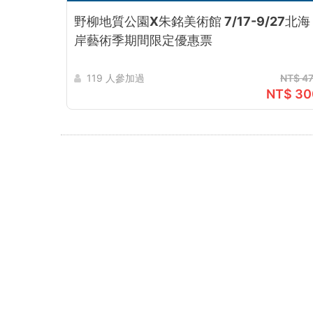
質
野柳地質公園X朱銘美術館 7/17-9/27北海
公
岸藝術季期間限定優惠票
園
119 人參加過
NT$ 4
-
NT$ 30
朱
銘
美
術
館
購
票