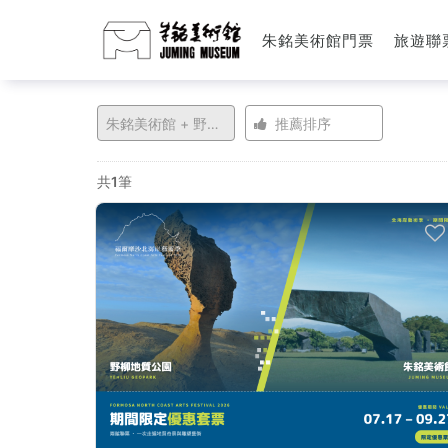
朱銘美術館門票
旅遊聯
朱
朱銘美術館 + 野柳地質公園
推薦排序
銘
共1筆
美
術
館
+
野
柳
地