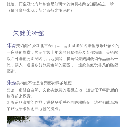
抵達。而皇冠北海岸線也是好玩卡的免費搭乘交通路線之一唷！
（部分資料來源：新北市觀光旅遊網）
｜朱銘美術館
朱
銘
美術館
位於新北市金山區，是由國際知名雕塑家朱銘創立的
一座藝術殿堂，展示他數十年來的雕塑作品及創作精髓。
美術館
以戶外雕塑公園聞名，占地廣闊，將自然景觀與藝術作品融為一
體，讓人一邊漫步於綠意盎然的園區，一邊欣賞氣勢非凡的雕塑
藝術。
朱
銘
美術館不僅是台灣藝術界的地標
更是一處結合自然、文化與創意的靈感之地，適合任何年齡層的
旅客前來探索。
無論是欣賞雕塑作品，還是享受戶外的靜謐時光，這裡都能為您
的旅程帶來藝術與心靈的洗滌。