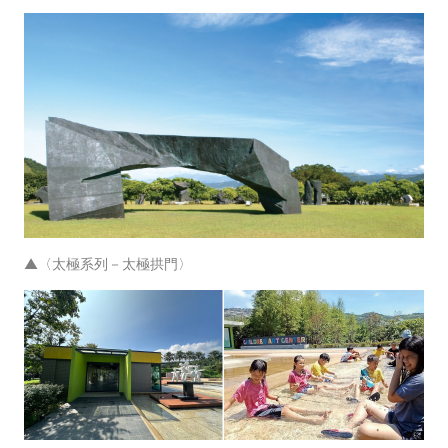
▲〈太極系列－太極拱門〉