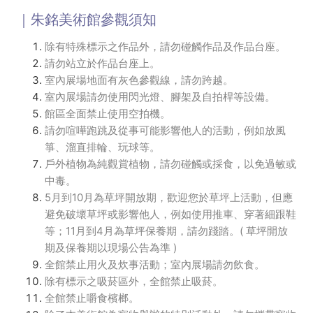
｜朱銘美術館參觀須知
除有特殊標示之作品外，請勿碰觸作品及作品台座。
請勿站立於作品台座上。
室內展場地面有灰色參觀線，請勿跨越。
室內展場請勿使用閃光燈、腳架及自拍桿等設備。
館區全面禁止使用空拍機。
請勿喧嘩跑跳及從事可能影響他人的活動，例如放風
箏、溜直排輪、玩球等。
戶外植物為純觀賞植物，請勿碰觸或採食，以免過敏或
中毒。
5月到10月為草坪開放期，歡迎您於草坪上活動，但應
避免破壞草坪或影響他人，例如使用推車、穿著細跟鞋
等；11月到4月為草坪保養期，請勿踐踏。( 草坪開放
期及保養期以現場公告為準 )
全館禁止用火及炊事活動；室內展場請勿飲食。
除有標示之吸菸區外，全館禁止吸菸。
全館禁止嚼食檳榔。