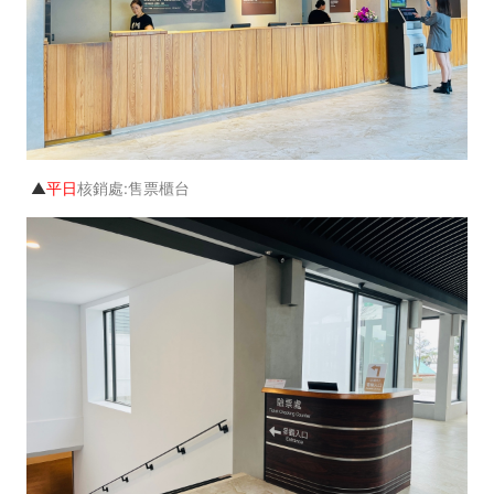
▲
平日
核銷處:售票櫃台