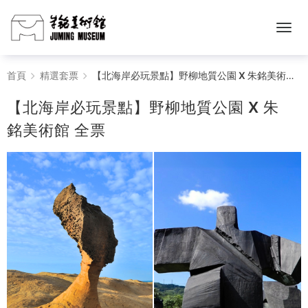
【北
首頁
精選套票
【北海岸必玩景點】野柳地質公園 X 朱銘美術館 全票
海
【北海岸必玩景點】野柳地質公園 X 朱
岸
銘美術館 全票
必
玩
景
點】
野
柳