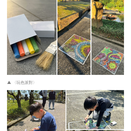
▲
〈玩色派對〉