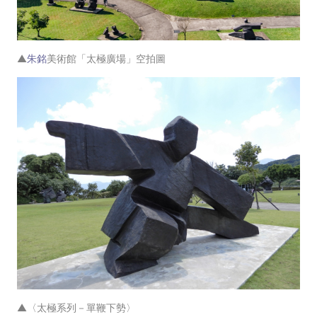
▲
朱銘
美術館「太極廣場」空拍圖
▲〈太極系列－單鞭下勢〉