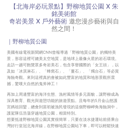
【北海岸必玩景點】野柳地質公園 X 朱
銘美術館
奇岩美景
X
戶外藝術
邀您漫步藝術與自
然之間！
｜野柳地質公園
美國有線電視新聞網CNN曾報導過「野柳地質公園」的獨特美
景，形容這裡可媲美太空地質，是地球上最像火星的岩石環境。
走訪一趟可飽覽眾多奇岩美石，包含享譽國際的「女王頭」，以
及如「冰淇淋石」、「蜂窩石」、「薑石」、「燭台石」等必賞
海蝕奇觀。來到這裡真的會被如此豐富的地質和地形景觀所震
撼，驚嘆大自然的鬼斧神工！
再加上周邊豐富的海洋生態、漁村風情等多元面貌，讓野柳成為
深具教育、觀光與遊憩功能的旅遊景點。且每年的5月金山慈護
宮媽祖回鑾，總會到當初被漁民發現的這個野柳岬角海蝕洞中，
護駕隊伍浩蕩穿越地質公園，相當特別。
想要抵達野柳地質公園其實很簡單，只要在淡水捷運站前搭乘台
灣好行皇冠北海岸線，在野柳地質公園站下車，即可以輕鬆快速