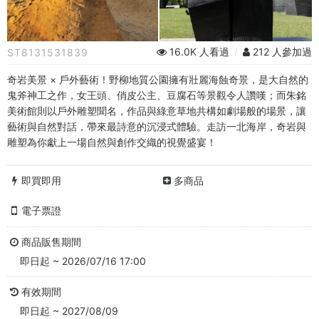
地
質
16.0K 人看過
/
212 人參加過
ST8131531839
公
奇岩美景 × 戶外藝術！野柳地質公園擁有壯麗海蝕奇景，是大自然的
園
鬼斧神工之作，女王頭、俏皮公主、豆腐石等景觀令人讚嘆；而朱銘
美術館則以戶外雕塑聞名，作品與綠意草地共構如劇場般的場景，讓
X
藝術與自然對話，帶來最詩意的沉浸式體驗。走訪一北海岸，奇岩與
雕塑為你獻上一場自然與創作交織的視覺盛宴！
朱
銘
即買即用
多商品
美
電子票證
術
商品販售期間
館
即日起 ~ 2026/07/16 17:00
全
有效期間
即日起 ~ 2027/08/09