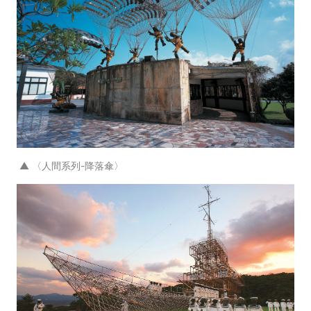
▲ 〈人間系列-降落傘〉