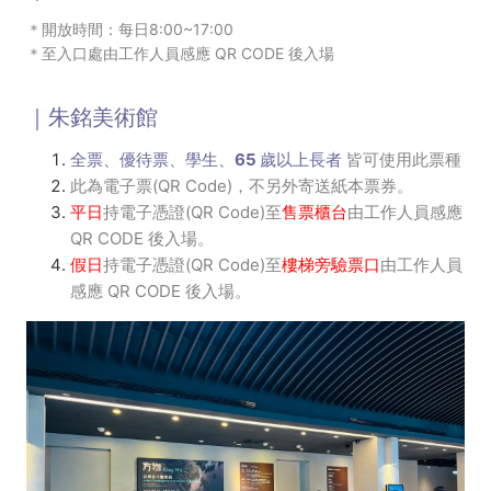
＊開放時間：每日8:00~17:00
＊至入口處由工作人員感應 QR CODE 後入場
｜朱銘美術館
全票、優待票、學生、65 歲以上長者
皆可使用此票種
此為電子票(QR Code)，不另外寄送紙本票券。
平日
持電子憑證(QR Code)至
售票櫃台
由工作人員感應
QR CODE 後入場。
假日
持電子憑證(QR Code)至
樓梯旁驗票口
由工作人員
感應 QR CODE 後入場。