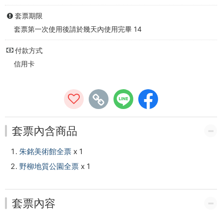
票
-
套票期限
套票第一次使用後請於幾天內使用完畢 14
朱
付款方式
銘
信用卡
美
術
館
套票內含商品
購
票
朱銘美術館全票
x 1
野柳地質公園全票
x 1
網
站
套票內容