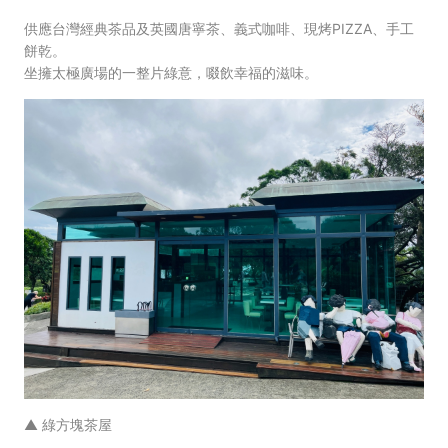
供應台灣經典茶品及英國唐寧茶、義式咖啡、現烤PIZZA、手工
餅乾。
坐擁太極廣場的一整片綠意，啜飲幸福的滋味。
▲ 綠方塊茶屋