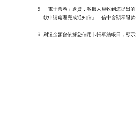
美
「電子票卷」退貨，客服人員收到您提出的退
術
款申請處理完成通知信」，信中會顯示退款
館
刷退金額會依據您信用卡帳單結帳日，顯示
チ
ケ
ッ
ト
購
入
サ
イ