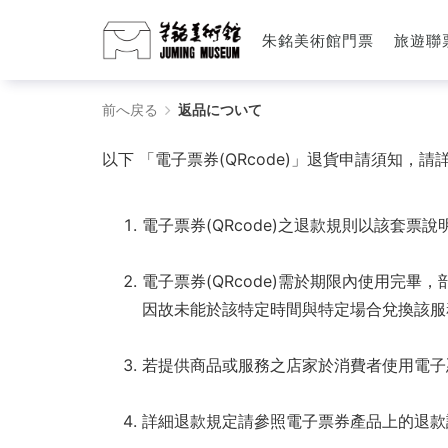
朱銘美術館門票
旅遊聯
返
前へ戻る
返品について
品
以下 「電子票券(QRcode)」退貨申請須知，
に
つ
電子票券(QRcode)之退款規則以該套
い
電子票券(QRcode)需於期限內使用完畢，
て
因故未能於該特定時間與特定場合兌換該服
-
若提供商品或服務之店家於消費者使用電子
朱
銘
詳細退款規定請參照電子票券產品上的退款