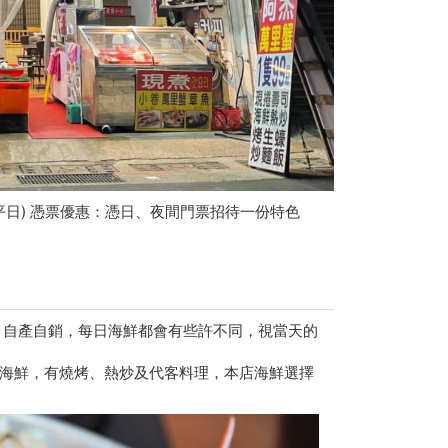
限平日) 憑票優惠：憑日、夜間門票招待一份特色
港，自產自銷，每日海鮮都會有些許不同，視當天的
海鮮，有燒烤、熱炒及代客料理，本店海鮮選擇