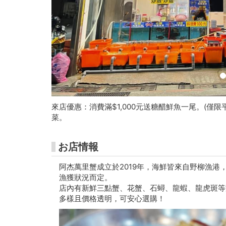
術
館
チ
ケ
ッ
ト
來店優惠：消費滿$1,000元送糖醋鮮魚一尾。(僅
菜。
購
入
お店情報
サ
阿杰萬里蟹成立於2019年，海鮮皆來自野柳漁
漁獲狀況而定。
イ
店內有新鮮三點蟹、花蟹、石蟳、龍蝦、龍虎斑等
多樣且價格透明，可安心選購！
ト