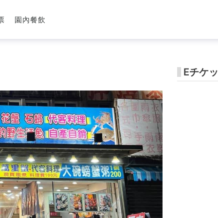
票
園內餐飲
Eチケ