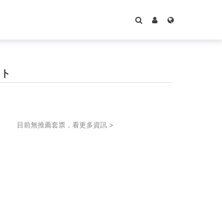
ット
目前無推薦套票，看更多資訊 >