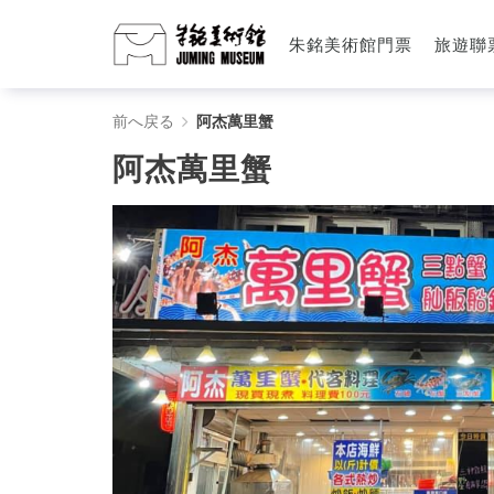
朱銘美術館門票
旅遊聯
阿
前へ戻る
阿杰萬里蟹
杰
阿杰萬里蟹
萬
里
蟹
-
朱
銘
美