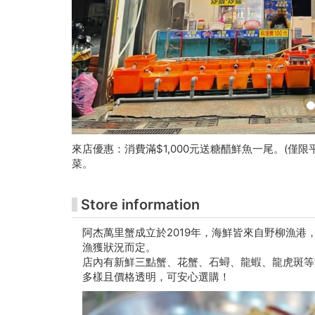
术
馆
购
票
网
站
來店優惠：消費滿$1,000元送糖醋鮮魚一尾。(僅
菜。
Store information
阿杰萬里蟹成立於2019年，海鮮皆來自野柳漁
漁獲狀況而定。
店內有新鮮三點蟹、花蟹、石蟳、龍蝦、龍虎斑等
多樣且價格透明，可安心選購！