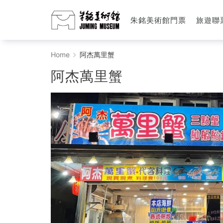
朱銘美術館門票
旅遊聯
阿
Home
阿杰萬里蟹
杰
阿杰萬里蟹
萬
里
蟹
-
朱
铭
美