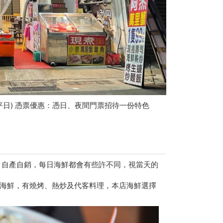
限平日) 憑票優惠：憑日、夜間門票招待一份特色
港，自產自銷，每日海鮮都會有些許不同，視當天的
海鮮，有燒烤、熱炒及代客料理，本店海鮮選擇