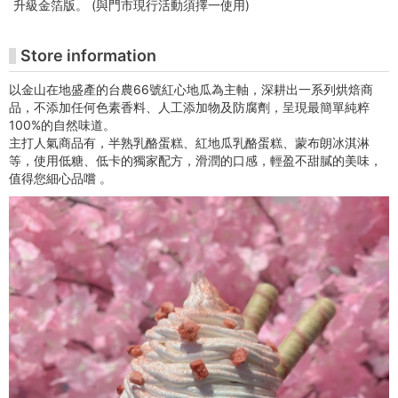
升級金箔版。 (與門市現行活動須擇一使用)
Juming
Museum
Store information
Ticketing
以金山在地盛產的台農66號紅心地瓜為主軸，深耕出一系列烘焙商
品，不添加任何色素香料、人工添加物及防腐劑，呈現最簡單純粹
Website
100%的自然味道。
主打人氣商品有，半熟乳酪蛋糕、紅地瓜乳酪蛋糕、蒙布朗冰淇淋
等，使用低糖、低卡的獨家配方，滑潤的口感，輕盈不甜膩的美味，
值得您細心品嚐 。