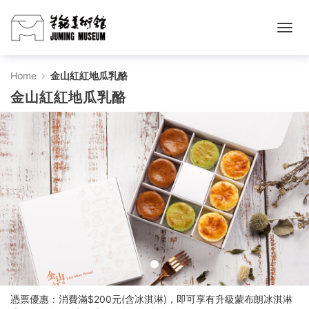
金
Home
金山紅紅地瓜乳酪
金山紅紅地瓜乳酪
山
紅
紅
地
瓜
乳
酪
-
憑票優惠：消費滿$200元(含冰淇淋)，即可享有升級蒙布朗冰淇淋