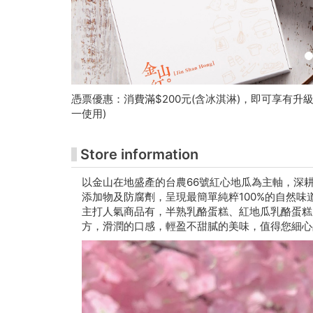
朱
铭
美
术
憑票優惠：消費滿$200元(含冰淇淋)，即可享有升
一使用)
馆
购
Store information
票
以金山在地盛產的台農66號紅心地瓜為主軸，深
添加物及防腐劑，呈現最簡單純粹100%的自然味
网
主打人氣商品有，半熟乳酪蛋糕、紅地瓜乳酪蛋糕
站
方，滑潤的口感，輕盈不甜膩的美味，值得您細心