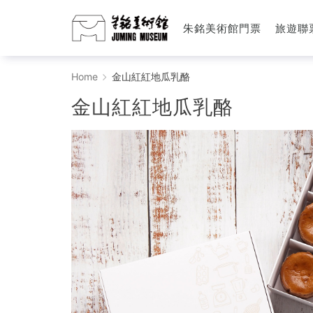
朱銘美術館門票
旅遊聯
金
Home
金山紅紅地瓜乳酪
山
金山紅紅地瓜乳酪
紅
紅
地
瓜
乳
酪
-