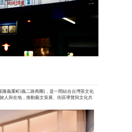
於基隆義重町(義二路商圈)，是一間結合台灣茶文化
旅人與在地，推動藝文策展、街區導覽與文化共