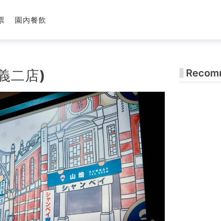
票
園內餐飲
義二店)
Recomm