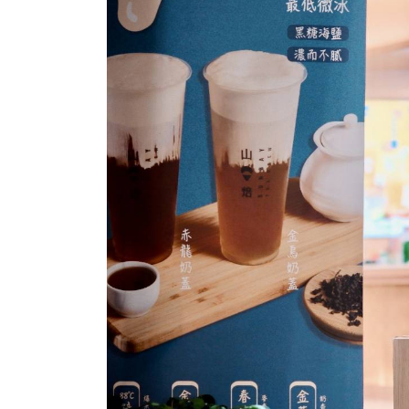
购
票
网
站