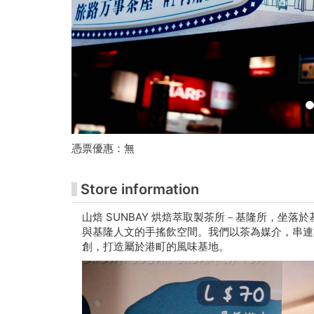
(基
隆
義
二
店)
-
憑票優惠：無
朱
Store information
铭
山焙 SUNBAY 烘焙萃取製茶所－基隆所，坐落
美
與基隆人文的手搖飲空間。我們以茶為媒介，串連
創，打造屬於港町的風味基地。
术
馆