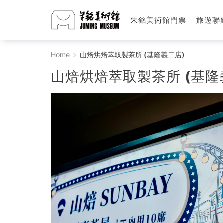
朱銘美術館門票
旅遊聯
山
Home
山焙烘焙萃取製茶所 (基隆義二店)
焙
山焙烘焙萃取製茶所 (基隆
烘
焙
萃
取
製
茶
所