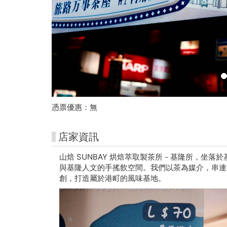
(基
隆
義
二
店)
-
憑票優惠：無
朱
店家資訊
銘
山焙 SUNBAY 烘焙萃取製茶所－基隆所，坐落
美
與基隆人文的手搖飲空間。我們以茶為媒介，串連
創，打造屬於港町的風味基地。
術
館