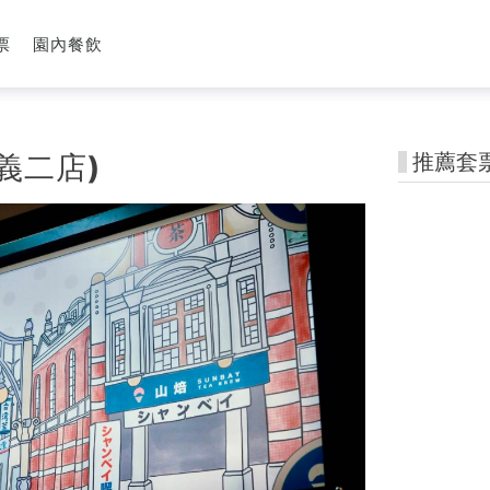
票
園內餐飲
義二店)
推薦套