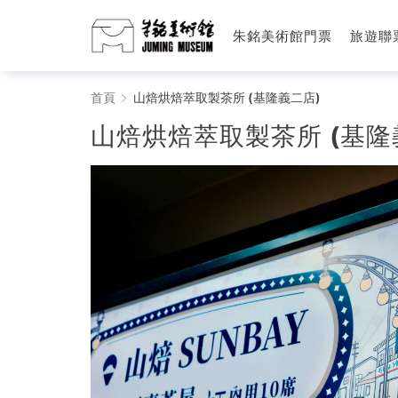
朱銘美術館門票
旅遊聯
山
首頁
山焙烘焙萃取製茶所 (基隆義二店)
焙
山焙烘焙萃取製茶所 (基隆
烘
焙
萃
取
製
茶
所