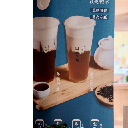
購
票
網
站