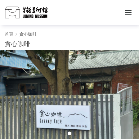
貪
首頁
貪心咖啡
貪心咖啡
心
咖
啡
-
朱
銘
美
術