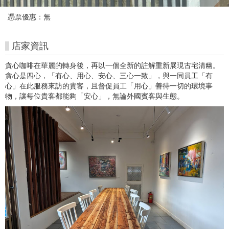
館
憑票優惠：無
購
票
店家資訊
網
貪心咖啡在華麗的轉身後，再以一個全新的註解重新展現古宅清幽。
貪心是四心，「有心、用心、安心、三心一致」，與一同員工「有
站
心」在此服務來訪的貴客，且督促員工「用心」善待一切的環境事
物，讓每位貴客都能夠「安心」，無論外國賓客與生態。