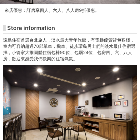
館
來店優惠：訂房享四人、六人、八人房9折優惠。
-
Juming
Store information
Museum
環島住宿首選台北旅人，淡水最大青年旅館，有電梯優質背包客棧，
室內可容納超過70部單車，機車、徒步環島勇士們的淡水最佳住宿選
Ticketing
擇，小管家大推團體住宿包棟90位、包層24位、包房四、六、八人
房，歡迎來感受我們歡樂的住宿氣氛。
Website