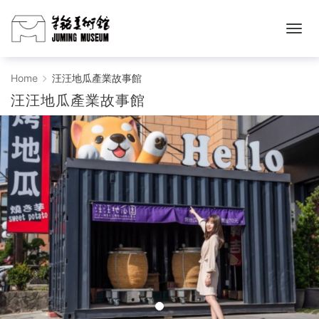
汪
Home
汪汪地瓜產業故事館
汪汪地瓜產業故事館
汪
地
瓜
產
業
故
事
館