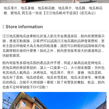
-
地瓜薄片、地瓜薯條、地瓜棉花糖、地瓜厚片、地瓜酥、地瓜棉花
朱
糖、蜜地瓜 買五送一加送【汪汪地瓜帆布手提袋】(送完為止)
铭
Store information
美
汪汪地瓜園地瓜故事館位於進入新北市金萬溫泉區，館內有實體展示
术
牆，透過互動展牆，訪客們可以認識汪汪地瓜園的品牌發展歷程，更
有主題吉祥物柴犬為主角的四格漫畫，讓您可以輕鬆的認識每個月地
馆
瓜園裡都在做些什麼事！除此之外，館內更有販售柴犬的週邊商品，
供顧客購買。
购
館內有販售多樣地瓜類的產品及伴手禮，而超人氣商品就是烤地瓜，
把地瓜烤的香甜香甜的，讓人一口接著一口，大小朋友都愛；另外也
票
有其他高人氣商品：冰烤地瓜、地瓜薄片、厚片、薯條、地瓜蛋糕、
地瓜布丁蛋糕、地瓜磅蛋糕、地瓜布雪蛋糕、地瓜冰淇淋等，琳琅滿
网
目的商品，怎能不大肆採購一番呢！除了有豐富的餐點、飲品，館內
也會不定時舉辧親子DIY活動！
站