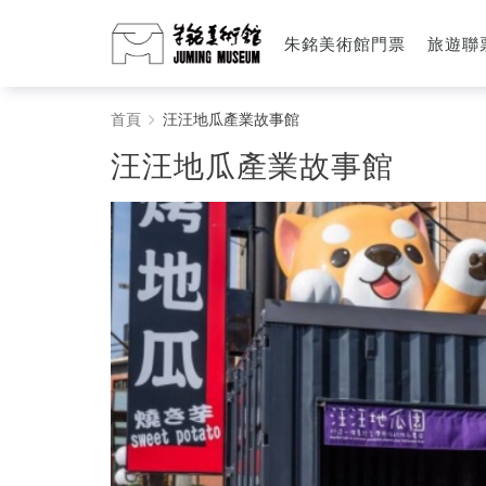
朱銘美術館門票
旅遊聯
汪
首頁
汪汪地瓜產業故事館
汪
汪汪地瓜產業故事館
地
瓜
產
業
故
事
館