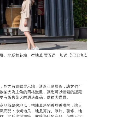
酥、地瓜棉花糖、蜜地瓜 買五送一加送【汪汪地瓜
，館內有實體展示牆，透過互動展牆，訪客們可
物柴犬為主角的四格漫畫，讓您可以輕鬆的認識
更有販售柴犬的週邊商品，供顧客購買。
商品就是烤地瓜，把地瓜烤的香甜香甜的，讓人
氣商品：冰烤地瓜、地瓜薄片、厚片、薯條、地
糕、地瓜冰淇淋等，琳琅滿目的商品，怎能不大