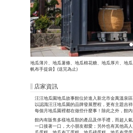
-
朱
銘
美
術
館
地瓜薄片、地瓜薯條、地瓜棉花糖、地瓜厚片、地瓜
帆布手提袋】(送完為止)
購
票
店家資訊
網
汪汪地瓜園地瓜故事館位於進入新北市金萬溫泉區
以認識汪汪地瓜園的品牌發展歷程，更有主題吉祥
站
每個月地瓜園裡都在做些什麼事！除此之外，館內
館內有販售多樣地瓜類的產品及伴手禮，而超人氣
一口接著一口，大小朋友都愛；另外也有其他高人
瓜蛋糕、地瓜布丁蛋糕、地瓜磅蛋糕、地瓜布雪蛋