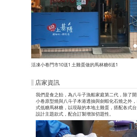
術
館
購
票
網
站
活凍小卷門市10送1 土雞蛋做的馬林糖6送1
店家資訊
我們是食之飴，為八斗子漁船家庭第二代，除了開
小卷原型燒與八斗子本港透抽與劍蝦化石燒之外，
式低糖馬林糖，以現敲的本地土雞蛋，搭配各式台
設計主題款式，配合訂製增加切題性。