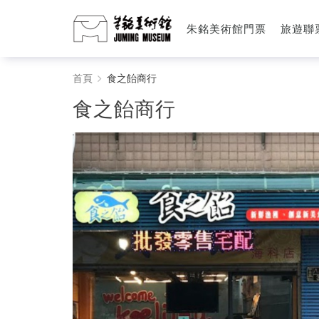
朱銘美術館門票
旅遊聯
食
首頁
食之飴商行
之
食之飴商行
飴
商
行
-
朱
銘
美