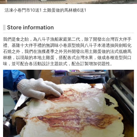
Website
活凍小卷門市10送1 土雞蛋做的馬林糖6送1
Store information
我們是食之飴，為八斗子漁船家庭第二代，除了開發出台灣百大伴手
禮、基隆十大伴手禮的無調味小卷原型燒與八斗子本港透抽與劍蝦化
石燒之外，我們在漁獲產季之外另外開發出用土雞蛋做的法式低糖馬
林糖，以現敲的本地土雞蛋，搭配各式台灣水果，做成各種造型與口
味，並可配合各活動設計主題款式，配合訂製增加切題性。