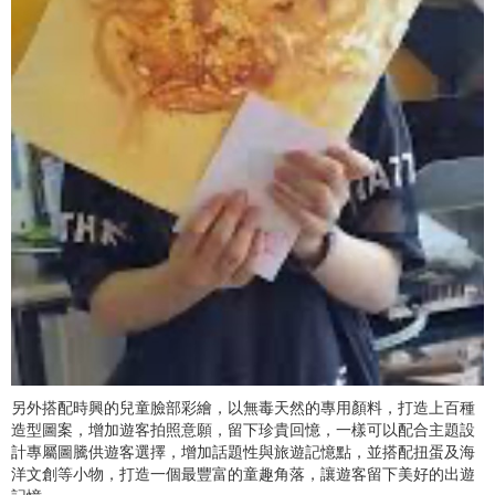
另外搭配時興的兒童臉部彩繪，以無毒天然的專用顏料，打造上百種
造型圖案，增加遊客拍照意願，留下珍貴回憶，一樣可以配合主題設
計專屬圖騰供遊客選擇，增加話題性與旅遊記憶點，並搭配扭蛋及海
洋文創等小物，打造一個最豐富的童趣角落，讓遊客留下美好的出遊