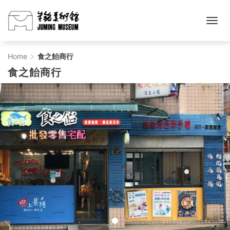
食
Home
食之飴商行
食之飴商行
之
飴
商
行
-
Juming
Museum
Ticketing