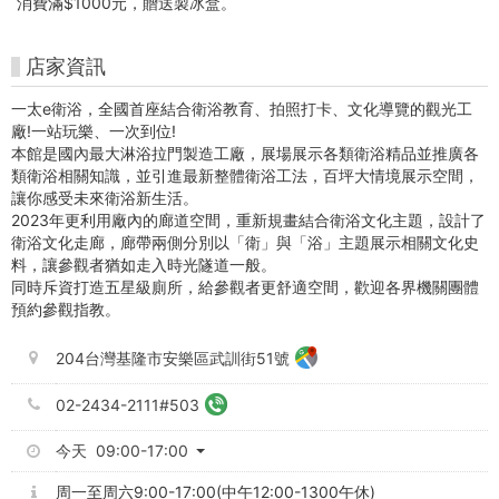
消費滿$1000元，贈送製冰盒。
-
朱
店家資訊
銘
一太e衛浴，全國首座結合衛浴教育、拍照打卡、文化導覽的觀光工
廠!一站玩樂、一次到位!
美
本館是國內最大淋浴拉門製造工廠，展場展示各類衛浴精品並推廣各
類衛浴相關知識，並引進最新整體衛浴工法，百坪大情境展示空間，
術
讓你感受未來衛浴新生活。
2023年更利用廠內的廊道空間，重新規畫結合衛浴文化主題，設計了
館
衛浴文化走廊，廊帶兩側分別以「衛」與「浴」主題展示相關文化史
料，讓參觀者猶如走入時光隧道一般。
購
同時斥資打造五星級廁所，給參觀者更舒適空間，歡迎各界機關團體
預約參觀指教。
票
網
204台灣基隆市安樂區武訓街51號
站
02-2434-2111#503
今天 09:00-17:00
周一至周六9:00-17:00(中午12:00-1300午休)