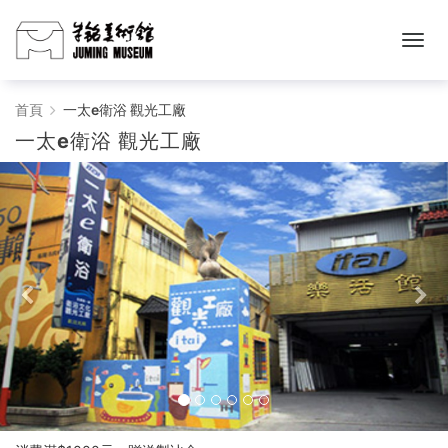
一
首頁
一太e衛浴 觀光工廠
一太e衛浴 觀光工廠
太
e
衛
浴
觀
光
工
廠