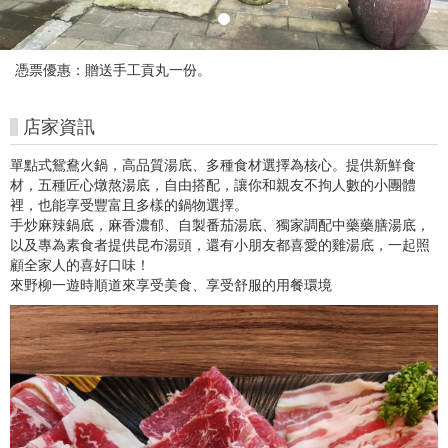
術
館
憑票優惠：贈送手工貢丸一份。
購
店家資訊
票
網
單點式鴛鴦火鍋，高品質湯底、多種食材選擇為核心。提供新鮮食
材，五種匠心燉熬湯底，自由搭配，讓你和親友不拘人數的小團體
站
裡，也能享受豐富且多樣的鍋物選擇。
手炒麻辣鍋底，麻香濃郁、自製番茄湯底、獨家調配中藥藥膳湯底，
以及專為素食者提供昆布湯頭，還有小朋友都喜愛的雞湯底，一起照
顧全家人的喜好口味！
來野柳一遊時順道來享受美食、享受舒服的用餐環境