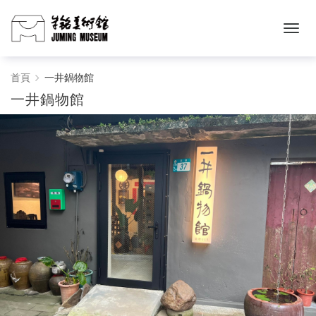
一
首頁
一井鍋物館
一井鍋物館
井
鍋
物
館
-
朱
銘
美