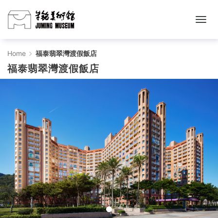
福
Home
福泰翡翠灣渡假飯店
福泰翡翠灣渡假飯店
泰
翡
翠
灣
渡
假
飯
店