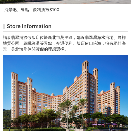
-
海景吧、餐點、飲料折抵$100
주
밍
Store information
미
福泰翡翠灣渡假飯店位於新北市萬里區，鄰近翡翠灣海水浴場、野柳
地質公園、龜吼漁港等景點，交通便利。飯店依山傍海，擁有絕佳海
술
景，是北海岸休閒渡假的理想選擇。
관
티
켓
구
매
사