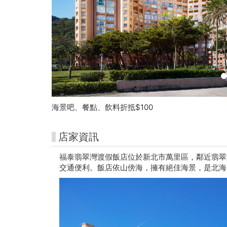
-
朱
銘
美
術
館
海景吧、餐點、飲料折抵$100
購
店家資訊
票
福泰翡翠灣渡假飯店位於新北市萬里區，鄰近翡翠
網
交通便利。飯店依山傍海，擁有絕佳海景，是北海
站