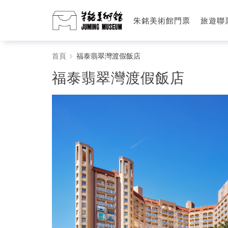
朱銘美術館門票
旅遊聯
福
首頁
福泰翡翠灣渡假飯店
泰
福泰翡翠灣渡假飯店
翡
翠
灣
渡
假
飯
店