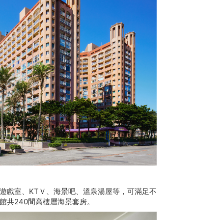
遊戲室、KTＶ、海景吧、溫泉湯屋等，可滿足不
館共240間高樓層海景套房。