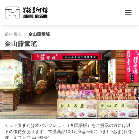
金
前へ戻る
金山藷童瑤
金山藷童瑤
山
藷
童
瑤
-
朱
銘
セット券または本パンフレット（各国語版）をご提示の方には以
美
下の優待があります：常温商品100元商品5個につき1つおまけ(冷
凍、ギフト商品は除外)。