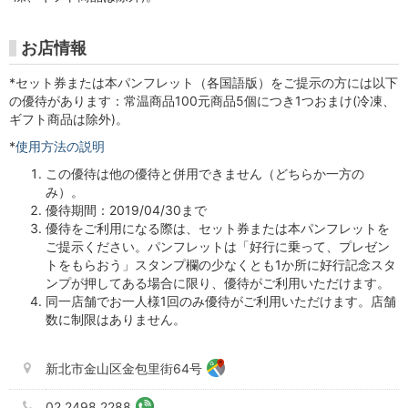
術
館
お店情報
チ
*セット券または本パンフレット（各国語版）をご提示の方には以下
の優待があります：常温商品100元商品5個につき1つおまけ(冷凍、
ケ
ギフト商品は除外)。
*
使用方法の説明
ッ
この優待は他の優待と併用できません（どちらか一方の
ト
み）。
優待期間：2019/04/30まで
購
優待をご利用になる際は、セット券または本パンフレットを
ご提示ください。パンフレットは「好行に乗って、プレゼン
入
トをもらおう」スタンプ欄の少なくとも1か所に好行記念スタ
ンプが押してある場合に限り、優待がご利用いただけます。
サ
同一店舗でお一人様1回のみ優待がご利用いただけます。店舗
数に制限はありません。
イ
ト
新北市金山区金包里街64号
02 2498 2288