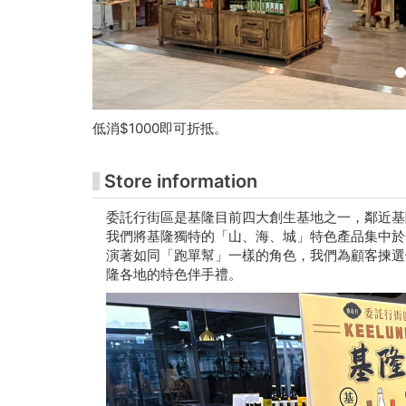
Juming
Museum
Ticketing
Website
低消$1000即可折抵。
Store information
委託行街區是基隆目前四大創生基地之一，鄰近基
我們將基隆獨特的「山、海、城」特色產品集中於
演著如同「跑單幫」一樣的角色，我們為顧客揀選
隆各地的特色伴手禮。