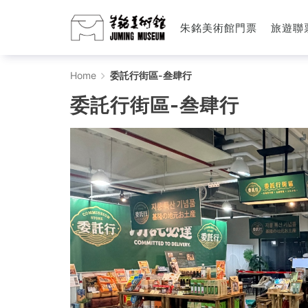
朱銘美術館門票
旅遊聯
委
Home
委託行街區-叁肆行
託
委託行街區-叁肆行
行
街
區-
叁
肆
行
-