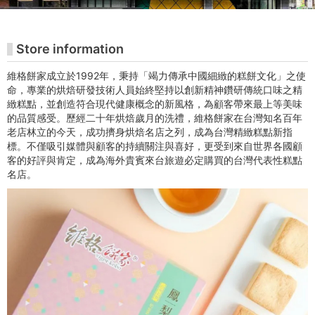
관
티
Store information
켓
維格餅家成立於1992年，秉持「竭力傳承中國細緻的糕餅文化」之使
구
命，專業的烘焙研發技術人員始終堅持以創新精神鑽研傳統口味之精
緻糕點，並創造符合現代健康概念的新風格，為顧客帶來最上等美味
매
的品質感受。歷經二十年烘焙歲月的洗禮，維格餅家在台灣知名百年
老店林立的今天，成功擠身烘焙名店之列，成為台灣精緻糕點新指
사
標。不僅吸引媒體與顧客的持續關注與喜好，更受到來自世界各國顧
客的好評與肯定，成為海外貴賓來台旅遊必定購買的台灣代表性糕點
이
名店。
트