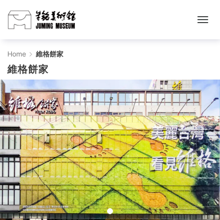
維
Home
維格餅家
維格餅家
格
餅
家
-
주
밍
미
술