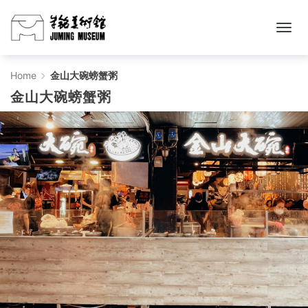
金
Home
金山大碗螃蟹粥
金山大碗螃蟹粥
山
大
碗
螃
蟹
粥
-
주