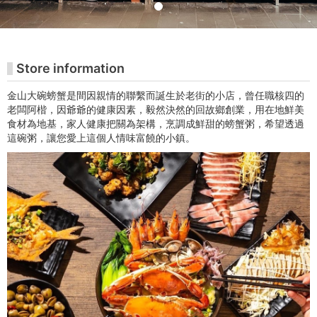
밍
미
술
Store information
관
金山大碗螃蟹是間因親情的聯繫而誕生於老街的小店，曾任職核四的
老闆阿楷，因爺爺的健康因素，毅然決然的回故鄉創業，用在地鮮美
티
食材為地基，家人健康把關為架構，烹調成鮮甜的螃蟹粥，希望透過
這碗粥，讓您愛上這個人情味富饒的小鎮。
켓
구
매
사
이
트