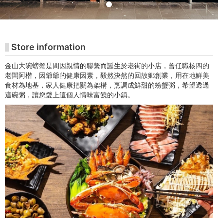
铭
美
术
Store information
馆
金山大碗螃蟹是間因親情的聯繫而誕生於老街的小店，曾任職核四的
老闆阿楷，因爺爺的健康因素，毅然決然的回故鄉創業，用在地鮮美
购
食材為地基，家人健康把關為架構，烹調成鮮甜的螃蟹粥，希望透過
這碗粥，讓您愛上這個人情味富饒的小鎮。
票
网
站