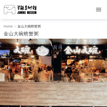
金
Home
金山大碗螃蟹粥
金山大碗螃蟹粥
山
大
碗
螃
蟹
粥
-
朱