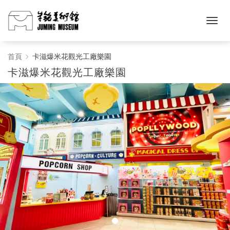
卡
首頁
卡滋爆米花觀光工廠樂園
卡滋爆米花觀光工廠樂園
滋
爆
米
花
觀
光
工
廠