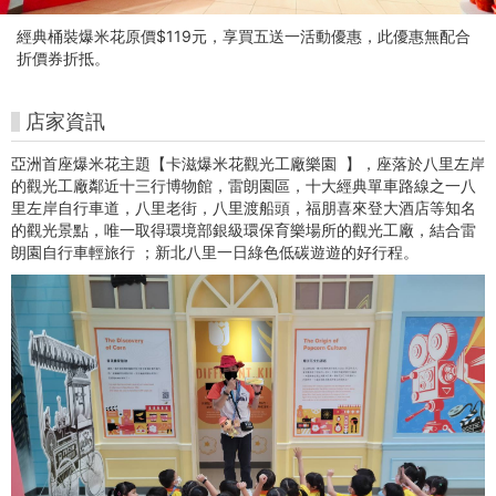
樂
經典桶裝爆米花原價$119元，享買五送一活動優惠，此優惠無配合
園
折價券折抵。
-
店家資訊
朱
亞洲首座爆米花主題【卡滋爆米花觀光工廠樂園 】，座落於八里左岸
銘
的觀光工廠鄰近十三行博物館，雷朗園區，十大經典單車路線之一八
里左岸自行車道，八里老街，八里渡船頭，福朋喜來登大酒店等知名
美
的觀光景點，唯一取得環境部銀級環保育樂場所的觀光工廠，結合雷
朗園自行車輕旅行 ；新北八里一日綠色低碳遊遊的好行程。
術
館
購
票
網