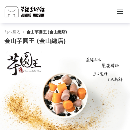
金
前へ戻る
金山芋圓王 (金山總店)
金山芋圓王 (金山總店)
山
芋
圓
王
(金
山
總
店)