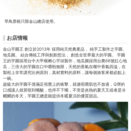
-
朱
早鳥票根只限金山總店使用。
銘
美
お店情報
術
金山芋圓王 創立於2013年 採用純天然農產品， 純手工製作之芋圓、
地瓜圓。 結合傳統工序與創新想法， 創造全世界最大的芋圓。 芋圓
館
王的芋圓採用台中大甲檳榔心芋頭製作，地瓜圓採用台農66號紅心地
瓜，三倍大的芋圓在口中嚼勁無限，天然的香氣在嘴中香氣四溢，在
チ
製程上非常講究比例原則，真材實料的原料，讓每個旅客來都必點上
一碗。
ケ
超級大的芋圓不僅滿足視覺上的衝擊，就連咀嚼肌也不放過，Q彈的
口感讓人就算咬到嘴酸，也停不下嘴，不管是炎熱的夏天又或者是冷
ッ
颼颼的冬天，芋圓王總是能提供冬暖夏涼的優質甜品。
ト
購