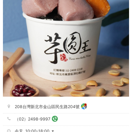
入
サ
イ
ト
208台灣新北市金山區民生路204號
（02）2498-9997
今天 10:00-18:00