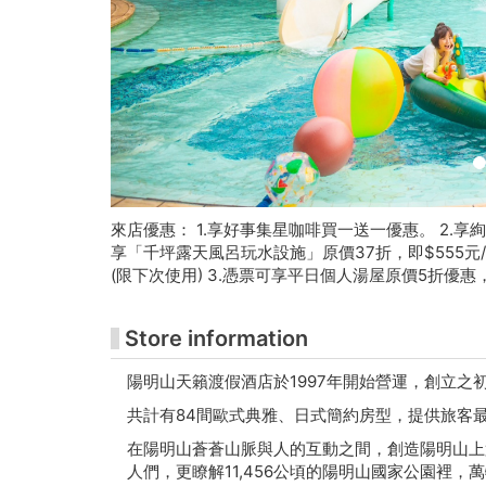
-
朱
铭
美
术
馆
來店優惠： 1.享好事集星咖啡買一送一優惠。 2.享
享「千坪露天風呂玩水設施」原價37折，即$555元
购
(限下次使用) 3.憑票可享平日個人湯屋原價5折優惠
票
Store information
网
陽明山天籟渡假酒店於1997年開始營運，創立之
站
共計有84間歐式典雅、日式簡約房型，提供旅客
在陽明山蒼蒼山脈與人的互動之間，創造陽明山上
人們，更瞭解11,456公頃的陽明山國家公園裡，