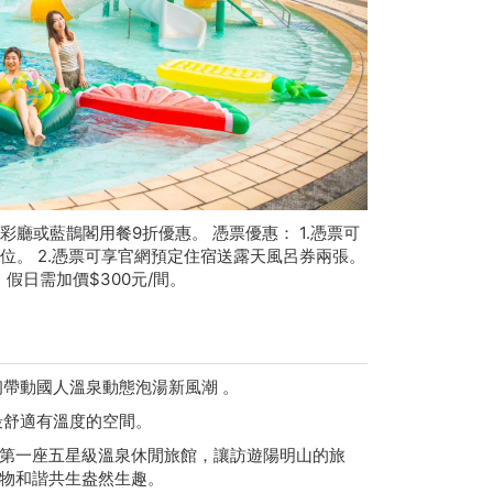
絢彩廳或藍鵲閣用餐9折優惠。 憑票優惠： 1.憑票可
/位。 2.憑票可享官網預定住宿送露天風呂券兩張。
，假日需加價$300元/間。
初帶動國人溫泉動態泡湯新風潮 。
最舒適有溫度的空間。
第一座五星級溫泉休閒旅館，讓訪遊陽明山的旅
萬物和諧共生盎然生趣。