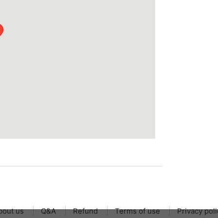
bout us
Q&A
Refund
Terms of use
Privacy poli