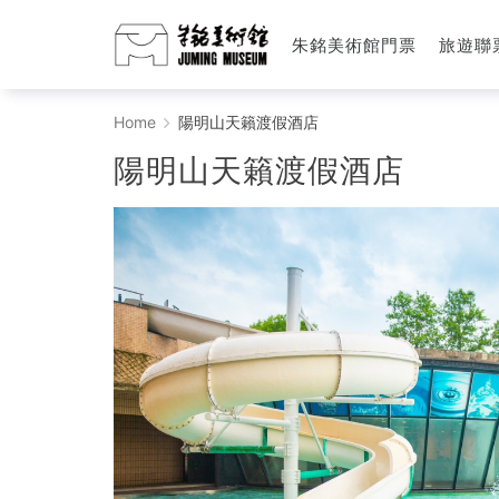
朱銘美術館門票
旅遊聯
陽
Home
陽明山天籟渡假酒店
明
陽明山天籟渡假酒店
山
天
籟
渡
假
酒
店