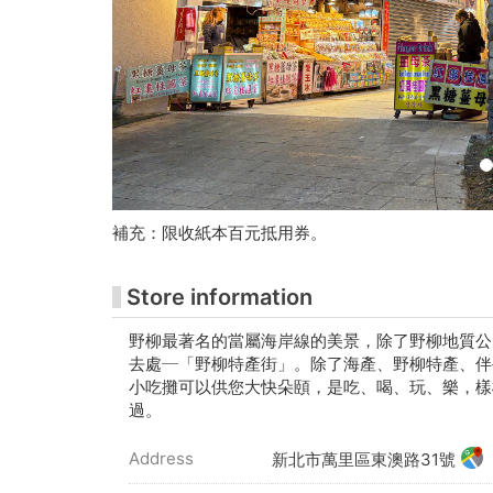
铭
美
术
馆
购
票
補充：限收紙本百元抵用券。
网
Store information
站
野柳最著名的當屬海岸線的美景，除了野柳地質公
去處─「野柳特產街」。除了海產、野柳特產、伴
小吃攤可以供您大快朵頤，是吃、喝、玩、樂，樣
過。
Address
新北市萬里區東澳路31號