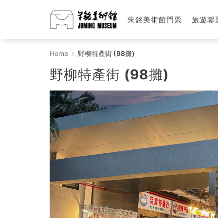
朱銘美術館門票
旅遊聯
野
Home
野柳特產街 (98攤)
柳
野柳特產街 (98攤)
特
產
街
(98
攤)
-
朱