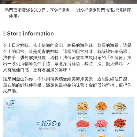
购
憑門票消費滿$300元，享9折優惠。 (此9折優惠與門市現行活動擇
票
一使用)
网
Store information
站
金山日常鮮味、依山傍海的金山、綿長的海岸線、蔚藍的海景；這是
金山的日常、這是尚青的鮮味、這樣的日常鮮味，就該被細細品嚐 。
擅長手工烘烤掌握鮮度，獨特工法保留豐富層次口感的「金師傅」推
出一系列海物鮮食伴手禮。嚴選深海鮮魚，獨特工法、慢火烘烤，不
只有絕佳口感，更有著滿滿的鮮味！
讓來到金山的你，不只用視覺感受絕美海岸美景，還能以絕佳口感、
最在地的鮮味伴手禮，滿足你最挑剔的味蕾！金師傅的堅持，值得你
來品嚐。