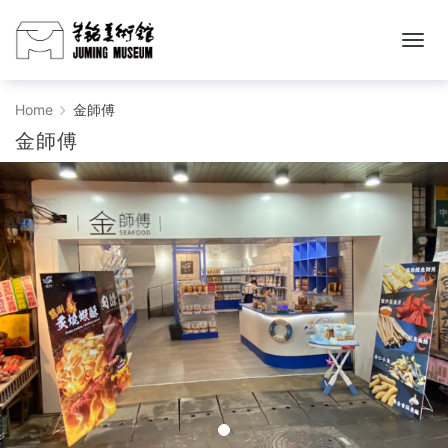
金
Home
金師傅
金師傅
師
傅
-
朱
铭
美
术
馆