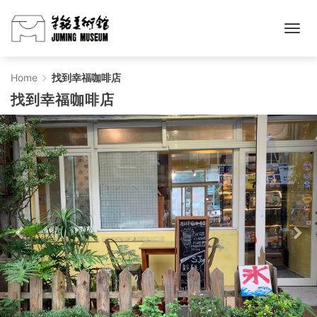
找
Home
找到幸福咖啡店
找到幸福咖啡店
到
幸
福
咖
啡
店
-
주