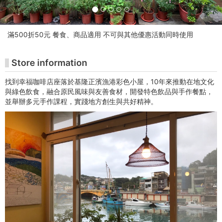
밍
미
滿500折50元 餐食、商品適用 不可與其他優惠活動同時使用
술
Store information
관
找到幸福咖啡店座落於基隆正濱漁港彩色小屋，10年來推動在地文化
티
與綠色飲食，融合原民風味與友善食材，開發特色飲品與手作餐點，
켓
並舉辦多元手作課程，實踐地方創生與共好精神。
구
매
사
이
트