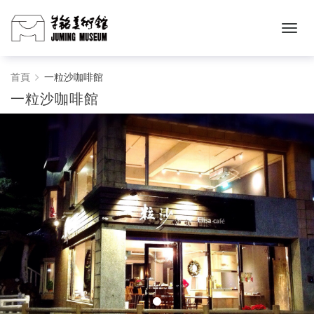
一
首頁
一粒沙咖啡館
一粒沙咖啡館
粒
沙
咖
啡
館
-
朱
銘