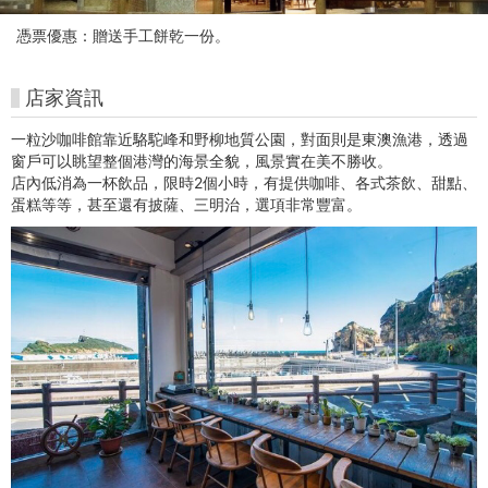
美
憑票優惠：贈送手工餅乾一份。
術
館
店家資訊
購
一粒沙咖啡館靠近駱駝峰和野柳地質公園，對面則是東澳漁港，透過
窗戶可以眺望整個港灣的海景全貌，風景實在美不勝收。
票
店內低消為一杯飲品，限時2個小時，有提供咖啡、各式茶飲、甜點、
蛋糕等等，甚至還有披薩、三明治，選項非常豐富。
網
站