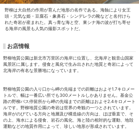
美
野柳は大自然の作用が育んだ地形の名作である。海蝕により女王
術
頭・元気な姫・豆腐石・象鼻石・シンデレラの靴などと名付けら
れた奇岩が産まれた。真っ青な海と空、東シナ海の波が打ち寄せ
館
る海岸の風景も人気の撮影スポットだ。
チ
お店情報
ケ
野柳地質公園は新北市万里区の海岸に位置し、北海岸と観音山国家
ッ
風景区に属します。侵食と風化で生み出された地質と奇岩によって
北海岸の有名な景勝地になっています。
ト
購
野柳地質公園の入り口から岬の先端までの距離はおよそ1.7キロメー
トルで、幅は一番広い所でも300メートルしかありません。基金公
入
路の野柳バス停留所から岬の先端までの距離はおよそ2.4キロメート
ルです。野柳地質公園の奇岩は世界の奇観の一つとされています。
サ
海岸がのびている方向と地層及び構造線の方向は、ほぼ垂直で、そ
の上、海水による侵食、岩石の風化、海と陸の相対的な運動、地殻
イ
運動などの地質作用によって、珍しい地形が形成されています。