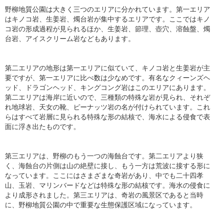
ト
野柳地質公園は大きく三つのエリアに分かれています。第一エリア
はキノコ岩、生姜岩、燭台岩が集中するエリアです。ここではキノ
コ岩の形成過程が見られるほか、生姜岩、節理、壺穴、溶蝕盤、燭
台岩、アイスクリーム岩などもあります。
第二エリアの地形は第一エリアに似ていて、キノコ岩と生姜岩が主
要ですが、第一エリアに比べ数は少なめです。有名なクィーンズヘ
ッド、ドラゴンヘッド、キングコング岩はこのエリアにあります。
第二エリアは海岸に近いので、三種類の特殊な岩が見られ、それぞ
れ地球岩、天女の靴、ピーナッツ岩の名が付けられています。これ
らはすべて岩層に見られる特殊な形の結核で、海水による侵食で表
面に浮き出たものです。
第三エリアは、野柳のもう一つの海蝕台です。第二エリアより狭
く、海蝕台の片側は山の絶壁に接し、もう一方は荒波に接する形に
なっています。ここにはさまざまな奇岩があり、中でも二十四孝
山、玉岩、マリンバードなどは特殊な形の結核です。海水の侵食に
より成形されました。第三エリアは、奇岩の風景区であると当時
に、野柳地質公園の中で重要な生態保護区域になっています。