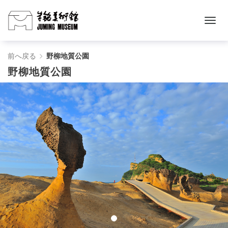
野
前へ戻る
野柳地質公園
野柳地質公園
柳
地
質
公
園
-
朱
銘