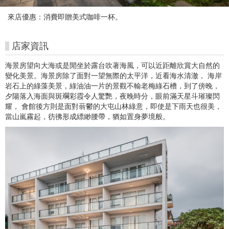
朱
來店優惠：消費即贈美式咖啡一杯。
銘
美
店家資訊
術
海景房望向大海或是閒坐於露台吹著海風，可以近距離欣賞大自然的
變化美景。海景房除了面對一望無際的太平洋，近看海水清澈， 海岸
館
岩石上的綠藻美景，綠油油一片的景觀不輸老梅綠石槽，到了傍晚，
夕陽落入海面與斑斕彩霞令人驚艷，夜晚時分，眼前滿天星斗璀璨閃
購
耀， 會館後方則是面對蓊鬱的大屯山林綠意，即使是下雨天也很美，
當山嵐霧起，彷彿形成縹緲腰帶，猶如置身夢境般。
票
網
站