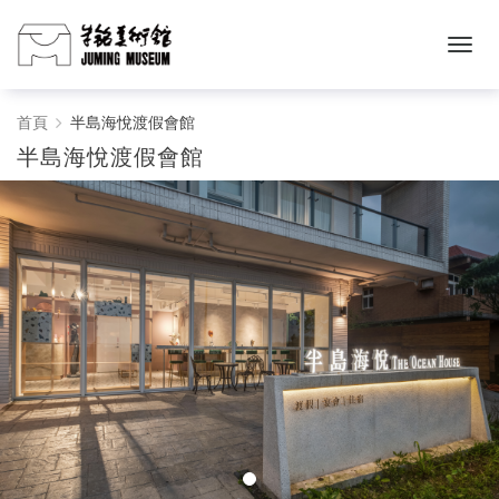
半
首頁
半島海悅渡假會館
半島海悅渡假會館
島
海
悅
渡
假
會
館
-