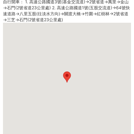
自行開車： 1. 高速公路國道3號(基金交流道)→2號省道→萬里→金山
→石門(2號省道23公里處) 2. 高速公路國道1號(五股交流道)→64號快
速道路→八里五股(往淡水方向)→關渡大橋→竹圍→紅樹林→2號省道
→三芝→石門(2號省道23公里處)