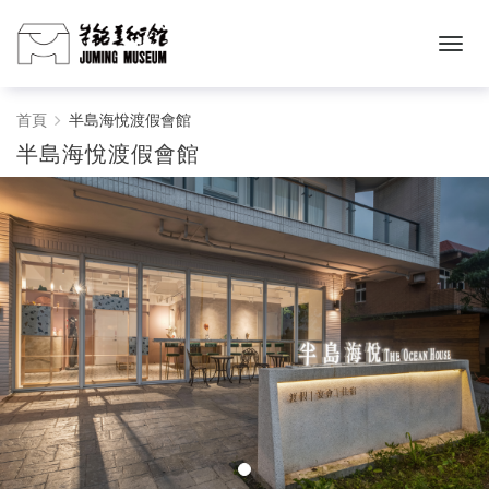
半
首頁
半島海悅渡假會館
半島海悅渡假會館
島
海
悅
渡
假
會
館
-