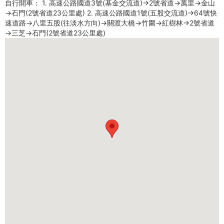
自行開車： 1. 高速公路國道3號(基金交流道)→2號省道→萬里→金山
→石門(2號省道23公里處) 2. 高速公路國道1號(五股交流道)→64號快
速道路→八里五股(往淡水方向)→關渡大橋→竹圍→紅樹林→2號省道
→三芝→石門(2號省道23公里處)