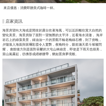
朱
來店優惠：消費即贈美式咖啡一杯。
銘
美
店家資訊
術
海景房望向大海或是閒坐於露台吹著海風，可以近距離欣賞大自然的
變化美景。海景房除了面對一望無際的太平洋，近看海水清澈， 海岸
館
岩石上的綠藻美景，綠油油一片的景觀不輸老梅綠石槽，到了傍晚，
夕陽落入海面與斑斕彩霞令人驚艷，夜晚時分，眼前滿天星斗璀璨閃
購
耀， 會館後方則是面對蓊鬱的大屯山林綠意，即使是下雨天也很美，
當山嵐霧起，彷彿形成縹緲腰帶，猶如置身夢境般。
票
網
站