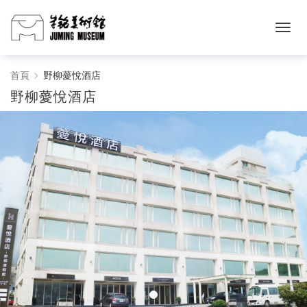
野
首頁
野柳薆悅酒店
野柳薆悅酒店
柳
薆
悅
酒
店
-
朱
銘