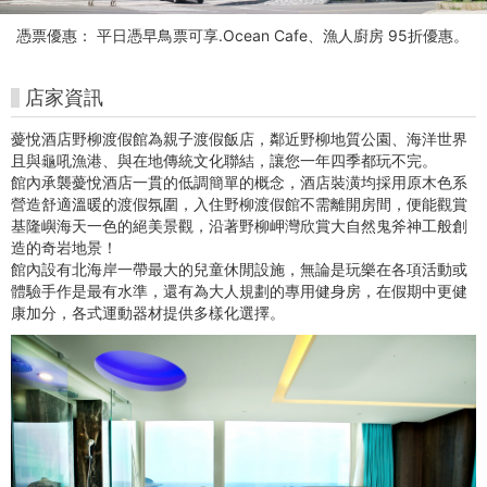
美
憑票優惠： 平日憑早鳥票可享.Ocean Cafe、漁人廚房 95折優惠。
術
館
店家資訊
購
薆悅酒店野柳渡假館為親子渡假飯店，鄰近野柳地質公園、海洋世界
且與龜吼漁港、與在地傳統文化聯結，讓您一年四季都玩不完。
票
館內承襲薆悅酒店一貫的低調簡單的概念，酒店裝潢均採用原木色系
營造舒適溫暖的渡假氛圍，入住野柳渡假館不需離開房間，便能觀賞
網
基隆嶼海天一色的絕美景觀，沿著野柳岬灣欣賞大自然鬼斧神工般創
造的奇岩地景！
站
館內設有北海岸一帶最大的兒童休閒設施，無論是玩樂在各項活動或
體驗手作是最有水準，還有為大人規劃的專用健身房，在假期中更健
康加分，各式運動器材提供多樣化選擇。