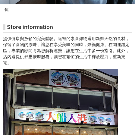
관
無
티
켓
Store information
구
提供健康與放鬆的完美體驗。這裡的素食炸物選用新鮮天然的食材，
保留了食物的原味，讓您在享受美味的同時，兼顧健康。在開運鑑定
매
區，專業的顧問將為您解析運勢，讓您在生活中多一份指引。此外，
店內還提供舒壓按摩服務，讓您在繁忙的生活中釋放壓力，重新充
사
電。
이
트