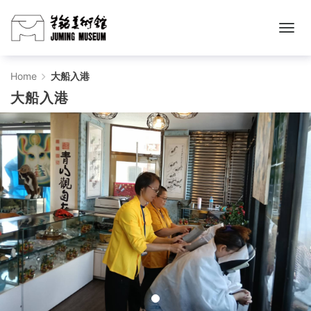
大
Home
大船入港
大船入港
船
入
港
-
주
밍
미
술