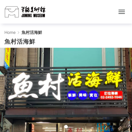
魚
Home
魚村活海鮮
魚村活海鮮
村
活
海
鮮
-
주
밍
미