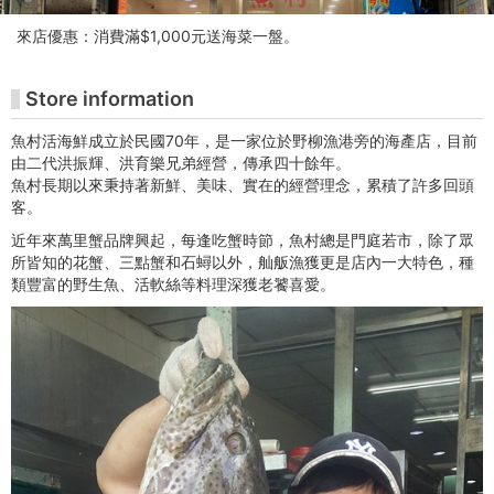
술
來店優惠：消費滿$1,000元送海菜一盤。
관
티
Store information
켓
魚村活海鮮成立於民國70年，是一家位於野柳漁港旁的海產店，目前
由二代洪振輝、洪育樂兄弟經營，傳承四十餘年。
구
魚村長期以來秉持著新鮮、美味、實在的經營理念，累積了許多回頭
客。
매
近年來萬里蟹品牌興起，每逢吃蟹時節，魚村總是門庭若市，除了眾
所皆知的花蟹、三點蟹和石蟳以外，舢舨漁獲更是店內一大特色，種
사
類豐富的野生魚、活軟絲等料理深獲老饕喜愛。
이
트