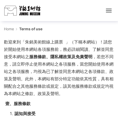
Terms
Home
Terms of use
of
歡迎來到「朱銘美術館線上購票 」（下稱本網站）！請您
use
於開始使用本網站各項服務前，務必詳細閱讀、了解並同意
接受本網站之
服務條款、隱私權政策及免責聲明
，若您不同
-
意，請立即停止使用本網站之各項服務，當您開始使用本網
주
站之各項服務，均視為已了解並同意本網站之各項條款、政
策及聲明。此外，本網站有部分特定功能依其性質，具有相
밍
關配合之其他服務條款或規定，該其他服務條款或規定均視
미
為本網站之條款、政策及聲明。
술
壹、服務條款
관
認知與接受