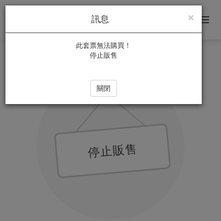
×
訊息
此套票無法購買！
朱
首頁
精選套票
停止販售
停止販售
銘
關閉
美
術
館
停止販售
購
票
網
站