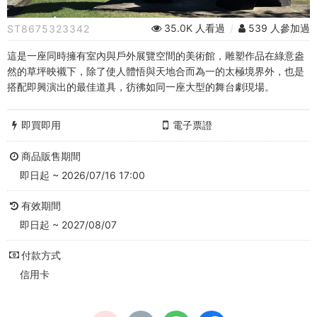
銘
35.0K 人看過
/
539 人參加過
ST8675323342
美
這是一座同時擁有室內與戶外展覽空間的美術館，雕塑作品在綠意盎
術
然的草坪映襯下，除了使人體悟與天地合而為一的太極境界外，也是
搭配即興演出的最佳道具，彷彿如同一座大型的舞台劇現場。
館
購
即買即用
電子票證
票
商品販售期間
網
即日起 ~ 2026/07/16 17:00
站
有效期間
即日起 ~ 2027/08/07
付款方式
信用卡