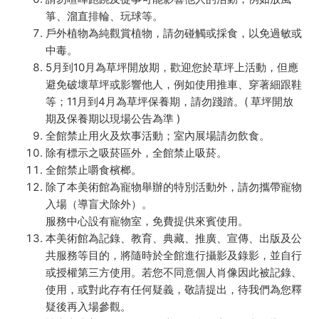
箏、溜直排輪、玩球等。
戶外植物為純觀賞植物，請勿碰觸或採食，以免過敏或
中毒。
5月到10月為草坪開放期，歡迎您於草坪上活動，但應
避免破壞草坪或影響他人，例如使用推車、穿著細跟鞋
等；11月到4月為草坪保養期，請勿踐踏。( 草坪開放
期及保養期以現場公告為準 )
全館禁止用火及炊事活動；室內展場請勿飲食。
除有標示之吸菸區外，全館禁止吸菸。
全館禁止嚼食檳榔。
除了本美術館為寵物舉辦的特別活動外，請勿攜帶寵物
入場（導盲犬除外）。
服務中心設有寵物室，免費提供來賓使用。
本美術館為記錄、教育、典藏、推廣、宣傳、出版及公
共服務等目的，將隨時於全館進行攝影及錄影，並自行
或授權第三方使用。若您不同意個人肖像因此被記錄、
使用，或對此存有任何疑義，敬請提出，待我們為您釋
疑後再入場參觀。