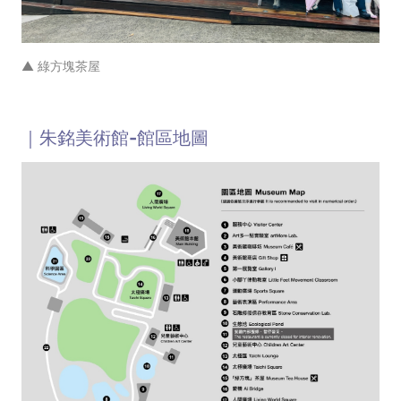
▲ 綠方塊茶屋
｜朱銘美術館-館區地圖