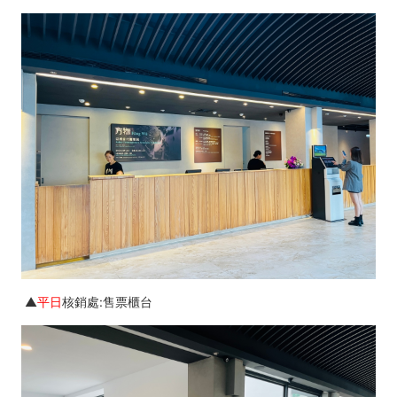
▲
平日
核銷處:售票櫃台