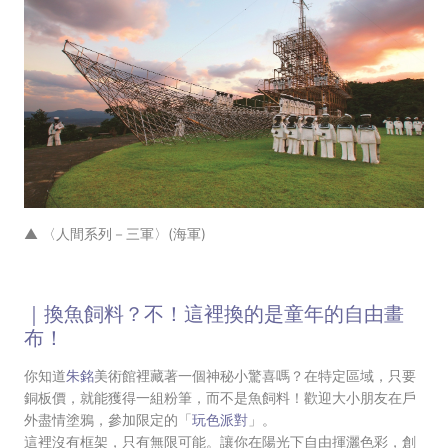
▲ 〈人間系列－三軍〉(海軍)
｜換魚飼料？不！這裡換的是童年的自由畫
布！
你知道
朱銘
美術館裡藏著一個神秘小驚喜嗎？在特定區域，只要
銅板價，就能獲得一組粉筆，而不是魚飼料！歡迎大小朋友在戶
外盡情塗鴉，參加限定的「
玩色派對
」。
這裡沒有框架，只有無限可能。讓你在陽光下自由揮灑色彩，創