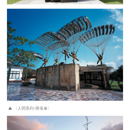
▲ 〈人間系列-降落傘〉