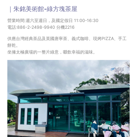
｜朱銘美術館-綠方塊茶屋
營業時間:週六至週日，及國定假日 11:00-16:30
電話:886-2-2498-9940 分機2216
供應台灣經典茶品及英國唐寧茶、義式咖啡、現烤PIZZA、手工
餅乾。
坐擁太極廣場的一整片綠意，啜飲幸福的滋味。