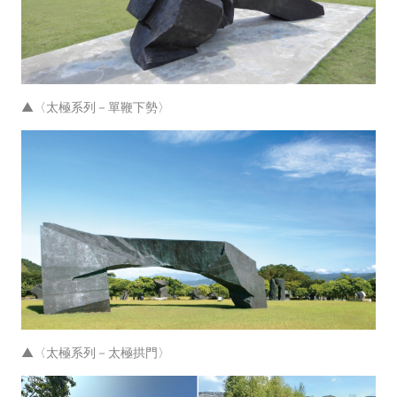
▲〈太極系列－單鞭下勢〉
▲〈太極系列－太極拱門〉