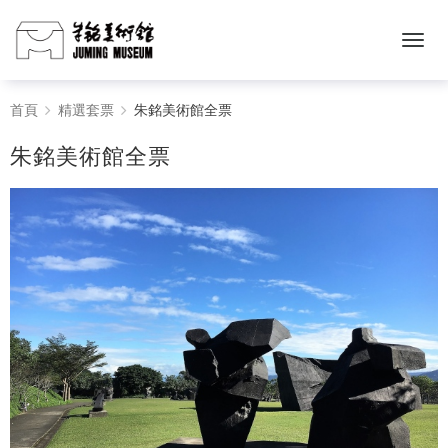
朱
首頁
精選套票
朱銘美術館全票
銘
朱銘美術館全票
美
術
館
全
票
-
朱