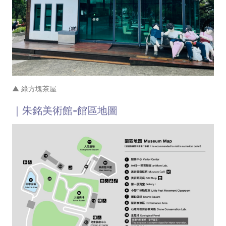
▲ 綠方塊茶屋
｜朱銘美術館-館區地圖