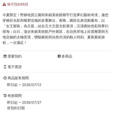
館
無可預約時段
門
今夏限定！野柳地質公園與朱銘美術館聯手打造夢幻藝術奇境，邀您
票
穿梭於光影與雕塑交織的多重舞台。夜晚，園區化身流動畫布，以
「女王變裝」為主題，結合五大主題光影展演，沉浸繽紛色彩與夢幻
-
燈海；白日，漫步朱銘美術館戶外展區，在自然草地上欣賞雕塑與天
朱
地交融的太極意境，體驗藝術與自然共演的動人時刻。夏夜藝術旅
程，一次滿足！
銘
需要預約
多商品
美
術
電子票證
館
商品販售期間
即日起 ~ 2026/07/12
購
有效期間
票
即日起 ~ 2026/07/27
網
依預約日期