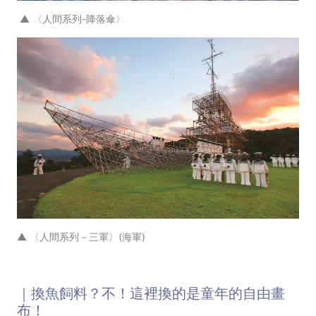
▲ 〈人間系列-降落傘〉
▲ 〈人間系列－三軍〉(海軍)
｜換魚飼料？不！這裡換的是童年的自由畫
布！