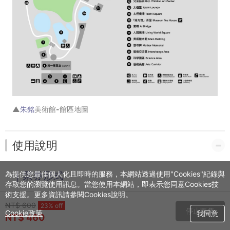
▲
朱銘
美術館-館區地圖
使用說明
為提供您最佳個人化且即時的服務，本網站透過使用"Cookies"紀錄與
｜票券形式
存取您的瀏覽使用訊息。當您使用本網站，即表示您同意Cookies技
術支援。更多資訊請參閱Cookies說明。
此為電子票(QR Code)，不另外寄送紙本票券。
NT$ 600
23% off
付款完成後，請至您的信箱收取【付款成功通知信】，
停止販售
Cookie政策
我同意
NT$ 460
憑信件內附之QR Code進行核銷；或至網站的【會員