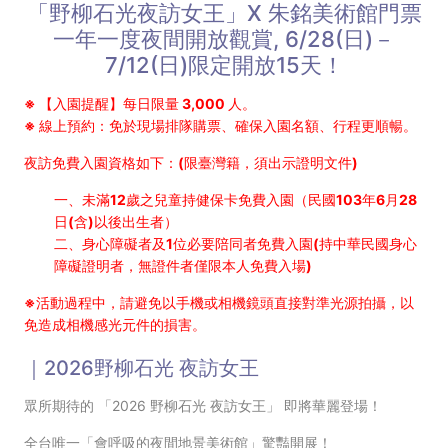
「野柳石光夜訪女王」X 朱銘美術館門票
一年一度夜間開放觀賞, 6/28(日)－
7/12(日)限定開放15天！
※ 【入園提醒】每日限量 3,000 人。
※ 線上預約：免於現場排隊購票、確保入園名額、行程更順暢。
夜訪免費入園資格如下：(限臺灣籍，須出示證明文件)
一、未滿12歲之兒童持健保卡免費入園（民國103年6月28
日(含)以後出生者）
二、身心障礙者及1位必要陪同者免費入園(持中華民國身心
障礙證明者，無證件者僅限本人免費入場)
※活動過程中，請避免以手機或相機鏡頭直接對準光源拍攝，以
免造成相機感光元件的損害。
｜2026野柳石光 夜訪女王
眾所期待的 「2026 野柳石光 夜訪女王」 即將華麗登場！
全台唯一「會呼吸的夜間地景美術館」驚豔開展！