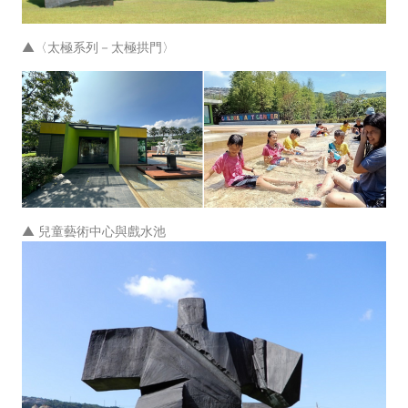
▲〈太極系列－太極拱門〉
▲ 兒童藝術中心與戲水池