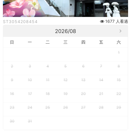
石
光
1677 人看過
ST3054208454
夜
2026/08
訪
日
一
二
三
四
五
六
女
1
王」
2
3
4
5
6
7
8
X
9
10
11
12
13
14
15
朱
銘
16
17
18
19
20
21
22
美
23
24
25
26
27
28
29
術
30
31