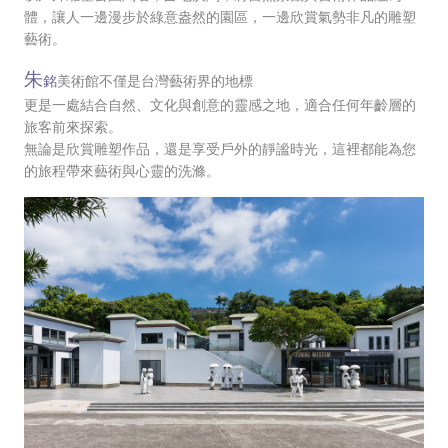
體，讓人一邊漫步於綠意盎然的園區，一邊欣賞氣勢非凡的雕塑
藝術。
朱
銘
美術館不僅是台灣藝術界的地標
更是一處結合自然、文化與創意的靈感之地，適合任何年齡層的
旅客前來探索。
無論是欣賞雕塑作品，還是享受戶外的靜謐時光，這裡都能為您
的旅程帶來藝術與心靈的洗滌。