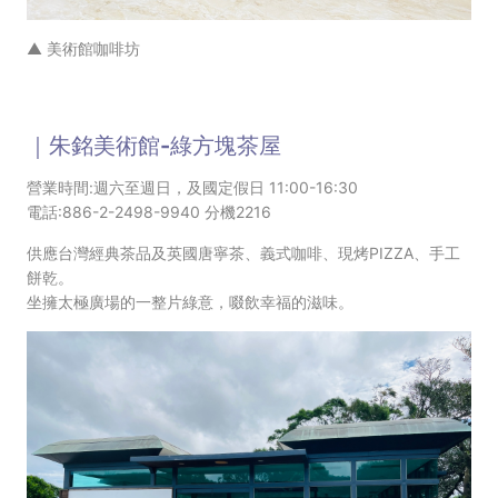
▲ 美術館咖啡坊
｜朱銘美術館-綠方塊茶屋
營業時間:週六至週日，及國定假日 11:00-16:30
電話:886-2-2498-9940 分機2216
供應台灣經典茶品及英國唐寧茶、義式咖啡、現烤PIZZA、手工
餅乾。
坐擁太極廣場的一整片綠意，啜飲幸福的滋味。