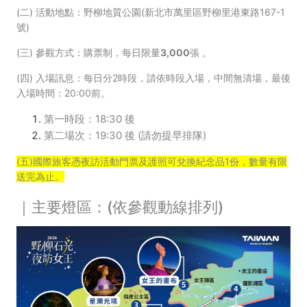
(二) 活動地點：野柳地質公園(新北市萬里區野柳里港東路167-1
號)
(三) 參觀方式：購票制
，
每日限量3,000張
。
(四) 入場訊息：每日分2時段，請依時段入場，中間無清場，最後
入場時間：20:00前。
第一時段：18:30 後
第二場次：19:30 後 (請勿提早排隊)
(五)國際旅客憑夜訪活動門票及護照可兌換紀念品1份，數量有限
送完為止。
｜主要燈區：(依參觀動線排列)