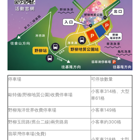
停車場
可停放數量
小客車314格、大型
歐特儀(野柳地質公園)收費停車場
車61格
野柳海洋世界收費停車場
小客車149格
野柳玉田路(舊台二線)兩旁路肩
小客車約300格
翡翠灣停車場(免費)
小客車218格、大型