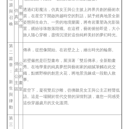
源
星
透過幻彩魔法，仿真女王與公主披上跨界共創的藝術衣
仿
與
潮
裳，在星空下開啟跨越時空的對話，賦予經典地景全新
真
召
光
姿態與生命力。一旁的地境樂園，將奇岩重塑為光影裝
區
喚
境
置，繽紛珍珠散落陪襯。在這裡，藝術俯拾即是，大小
旅人隨心穿梭，盡情沉浸於這份純粹美好的夢幻時光。
第
傳承，從想像開始。在岩壁之上，繪出時光的輪廓。
二
篇
岩壁儼然是巨型畫布，展演著「雙后傳承」全新動畫
俏
公
章
秀。在地學童的純真夢想與藝術家的細膩筆觸在此交
皮
主
：
織，點燃野柳的創意火花，將地景洗鍊成一段動人敘
公
的
事。
新
主
畫
生
區
室
星空下，凝視雙后沙雕，彷彿聽見女王與公主正輕聲低
與
語。這是一場關於世代交替的深情對讀，邀您一同感受
律
這份穿越歲月的文化溫潤。
動
第
三