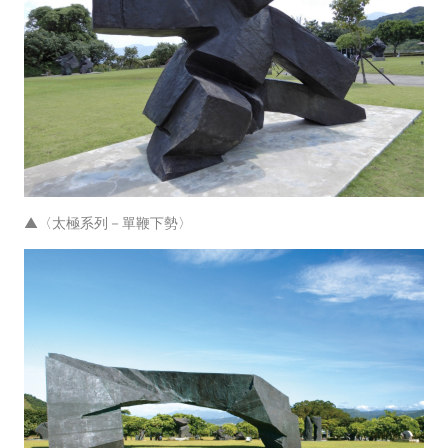
▲〈太極系列－單鞭下勢〉