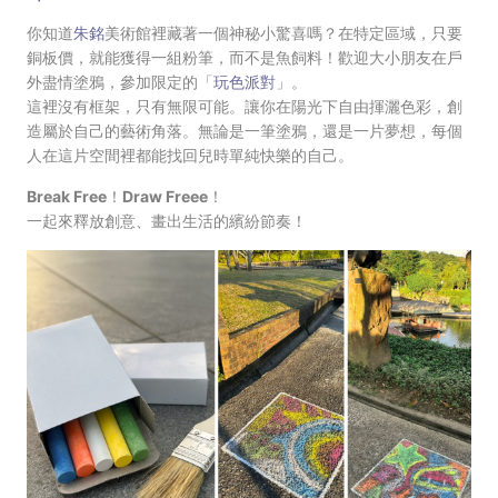
你知道
朱銘
美術館裡藏著一個神秘小驚喜嗎？在特定區域，只要
銅板價，就能獲得一組粉筆，而不是魚飼料！歡迎大小朋友在戶
外盡情塗鴉，參加限定的「
玩色派對
」。
這裡沒有框架，只有無限可能。讓你在陽光下自由揮灑色彩，創
造屬於自己的藝術角落。無論是一筆塗鴉，還是一片夢想，每個
人在這片空間裡都能找回兒時單純快樂的自己。
Break Free！Draw Freee！
一起來釋放創意、畫出生活的繽紛節奏！