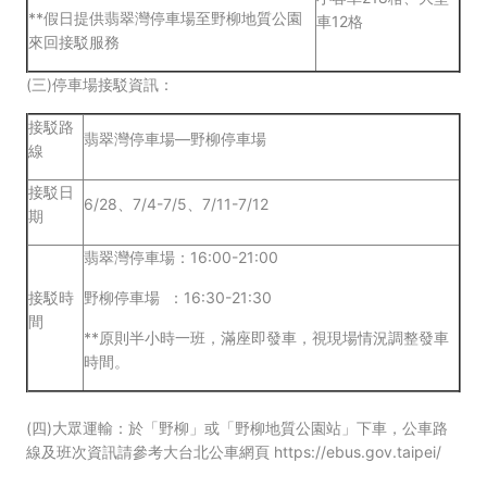
**假日提供翡翠灣停車場至野柳地質公園
車12格
來回接駁服務
(三)停車
場接駁
資訊：
接駁路
翡翠灣停車場—野柳停車場
線
接駁日
6/28、7/4-7/5、7/11-7/12
期
翡翠灣停車場：16:00-21:00
接駁時
野柳停車場 ：16:30-21:30
間
**原則半小時一班，滿座即發車，視現場情況調整發車
時間。
(四)大眾運輸：於「野柳」或「野柳地質公園站」下車，公車路
線及班次資訊請參考大台北公車網頁
https://ebus.gov.taipei/