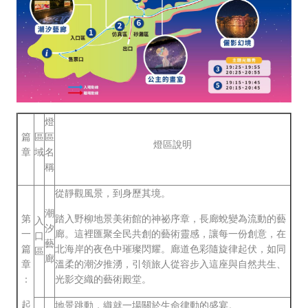
燈
篇
區
區
燈區說明
章
域
名
稱
從靜觀風景，到身歷其境。
潮
第
踏入野柳地景美術館的神祕序章，長廊蛻變為流動的藝
入
汐
一
廊。這裡匯聚全民共創的藝術靈感，讓每一份創意，在
口
藝
篇
北海岸的夜色中璀璨閃耀。廊道色彩隨旋律起伏，如同
區
廊
章
溫柔的潮汐推湧，引領旅人從容步入這座與自然共生、
：
光影交織的藝術殿堂。
起
地景跳動，織就一場關於生命律動的盛宴。