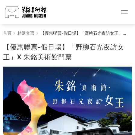
【優
首頁
精選套票
【優惠聯票-假日場】「野柳石光夜訪女王」X 朱銘美術館門票
惠
【優惠聯票-假日場】「野柳石光夜訪女
聯
王」X 朱銘美術館門票
票-
假
日
場】
「野
柳