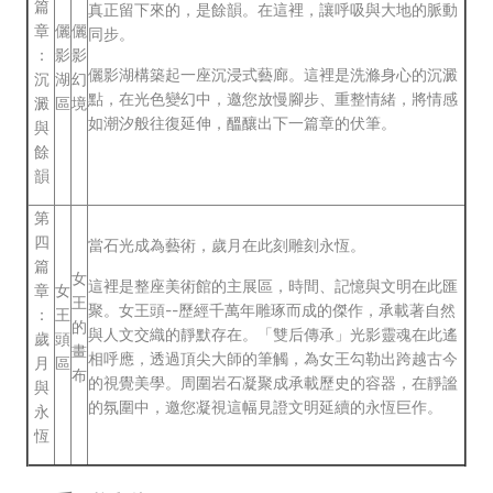
篇
真正留下來的，是餘韻。在這裡，讓呼吸與大地的脈動
章
儷
儷
同步。
：
影
影
儷影湖構築起一座沉浸式藝廊。這裡是洗滌身心的沉澱
沉
湖
幻
點，在光色變幻中，邀您放慢腳步、重整情緒，將情感
澱
區
境
如潮汐般往復延伸，醞釀出下一篇章的伏筆。
與
餘
韻
第
四
當石光成為藝術，歲月在此刻雕刻永恆。
篇
女
這裡是整座美術館的主展區，時間、記憶與文明在此匯
章
女
王
聚。女王頭--歷經千萬年雕琢而成的傑作，承載著自然
：
王
的
與人文交織的靜默存在。「雙后傳承」光影靈魂在此遙
歲
頭
畫
相呼應，透過頂尖大師的筆觸，為女王勾勒出跨越古今
月
區
布
的視覺美學。周圍岩石凝聚成承載歷史的容器，在靜謐
與
的氛圍中，邀您凝視這幅見證文明延續的永恆巨作。
永
恆