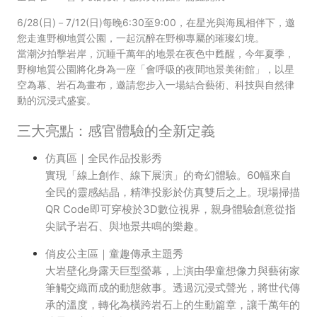
6/28(日)－7/12(日)每晚6:30至9:00，在星光與海風相伴下，邀
您走進野柳地質公園，一起沉醉在野柳專屬的璀璨幻境。
當潮汐拍擊岩岸，沉睡千萬年的地景在夜色中甦醒，今年夏季，
野柳地質公園將化身為一座「會呼吸的夜間地景美術館」，以星
空為幕、岩石為畫布，邀請您步入一場結合藝術、科技與自然律
動的沉浸式盛宴。
三大亮點：感官體驗的全新定義
仿真區｜全民作品投影秀
實現「線上創作、線下展演」的奇幻體驗。60幅來自
全民的靈感結晶，精準投影於仿真雙后之上。現場掃描
QR Code即可穿梭於3D數位視界，親身體驗創意從指
尖賦予岩石、與地景共鳴的樂趣。
俏皮公主區｜童趣傳承主題秀
大岩壁化身露天巨型螢幕，上演由學童想像力與藝術家
筆觸交織而成的動態敘事。透過沉浸式聲光，將世代傳
承的溫度，轉化為橫跨岩石上的生動篇章，讓千萬年的