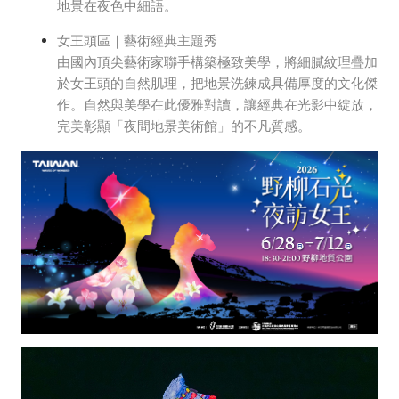
地景在夜色中細語。
女王頭區｜藝術經典主題秀
由國內頂尖藝術家聯手構築極致美學，將細膩紋理疊加
於女王頭的自然肌理，把地景洗鍊成具備厚度的文化傑
作。自然與美學在此優雅對讀，讓經典在光影中綻放，
完美彰顯「夜間地景美術館」的不凡質感。