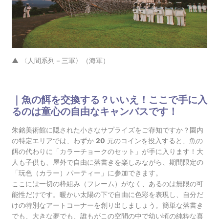
▲ 〈人間系列－三軍〉（海軍）
｜魚の餌を交換する？いいえ！ここで手に入
るのは童心の自由なキャンバスです！
朱銘美術館に隠された小さなサプライズをご存知ですか？園内
の特定エリアでは、わずか
20
元のコインを投入すると、魚の
餌の代わりに「カラーチョークのセット」が手に入ります！大
人も子供も、屋外で自由に落書きを楽しみながら、期間限定の
「玩色（カラー）パーティー」に参加できます。
ここには一切の枠組み（フレーム）がなく、あるのは無限の可
能性だけです。暖かい太陽の下で自由に色彩を表現し、自分だ
けの特別なアートコーナーを創り出しましょう。簡単な落書き
でも、大きな夢でも、誰もがこの空間の中で幼い頃の純粋な喜