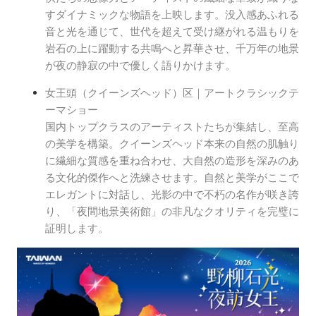
すダイナミックな物語を上映します。没入感あふれる
音と光を通じて、世代を超えて受け継がれる温もりを
岩石の上に躍動する共鳴へと昇華させ、千万年の地景
が夜の静寂の中で優しく語りかけます。
女王頭（クイーンズヘッド）区｜アートクラシックテ
ーマショー
国内トップクラスのアーティストたちが集結し、至高
の美学を構築。クイーンズヘッド本来の自然の肌触り
に繊細な質感を重ね合わせ、大自然の造形を深みのあ
る文化的傑作へと洗練させます。自然と美学がここで
エレガントに対話し、光影の中で不朽の名作が咲き誇
り、「夜間地景美術館」の非凡なクオリティを完璧に
証明します。