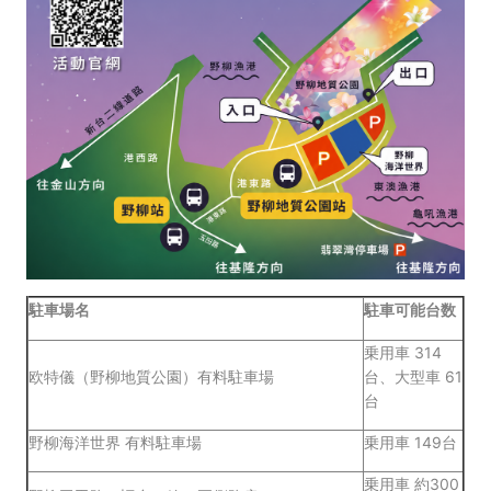
駐車場名
駐車可能台数
乗用車 314
欧特儀（野柳地質公園）有料駐車場
台、大型車 61
台
野柳海洋世界 有料駐車場
乗用車 149台
乗用車 約300