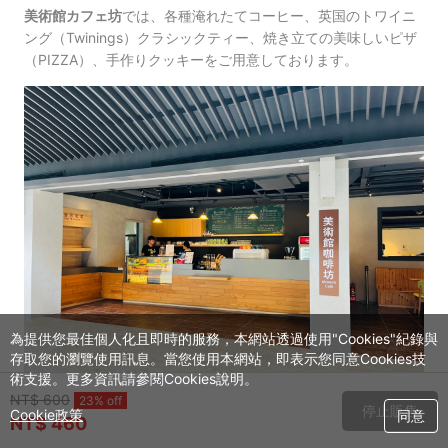
美術館カフェ坊
では、各種淹れたてコーヒー、英国のトワイニ
ング（Twinings）クラシックティー、焼き立ての美味しいピザ
（PIZZA）、手作りクッキーをご用意しております。
為提供您最佳個人化且即時的服務，本網站透過使用"Cookies"紀錄與
存取您的瀏覽使用訊息。當您使用本網站，即表示您同意Cookies技
術支援。更多資訊請參閱Cookies說明。
NT$ 600
23% off
停止販售
▲ 美術館カフェ坊 心地よい空間
Cookie政策
同意
NT$ 460