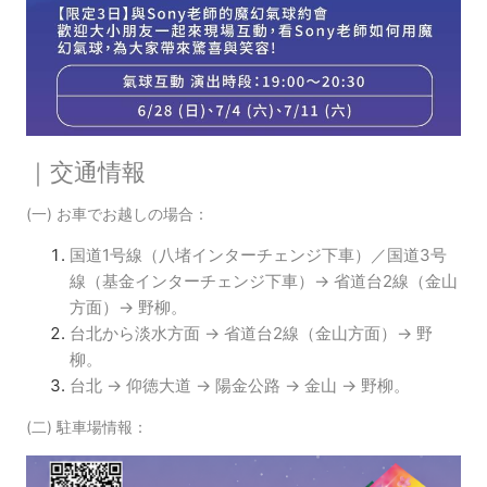
｜交通情報
(一)
お車でお越しの場合：
国道1号線（八堵インターチェンジ下車）／国道3号
線（基金インターチェンジ下車）→ 省道台2線（金山
方面）→ 野柳。
台北から淡水方面 → 省道台2線（金山方面）→ 野
柳。
台北 → 仰徳大道 → 陽金公路 → 金山 → 野柳。
(二) 駐車場情報：