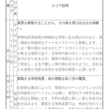
エ
リ
章
リ
エリア説明
ア
ア
名
風景を静観することから、その身を溶け込ませる体験
タ
へ。
エ
イ
ン
ダ
野柳地景美術館の神秘的な序章へ足を踏み入れると、長
ト
ル
い通路が流動的なアートギャラリーへと変貌します。こ
ラ
ギ
こは一般公募から生まれたアートのインスピレーション
第
ン
ャ
が集まる場所であり、北海岸の夜の中に一人ひとりの創
1
ス
ラ
造力がきらめきます。通路の色彩はメロディーに合わせ
章
区
リ
て変化し、まるで優しい潮の満ち引きのように、訪れる
：
ー
人を自然と光影が共生する芸術の殿堂へと誘います。
起
脈動する奇岩地景、命の律動を紡ぐ光の饗宴。
シ
源
ミ
と
幻想的な魔法によって、複製のクイーンとプリンセスが
ュ
召
共同創作のアートドレスを纏い、星空の下で時空を超え
星
レ
喚
た対話を開始します。不朽の地景に新しい姿と生命力を
潮
ー
吹き込みます。隣接する地境楽園では、奇岩が光のイン
光
シ
スタレーションへと再構築され、色鮮やかな真珠が散り