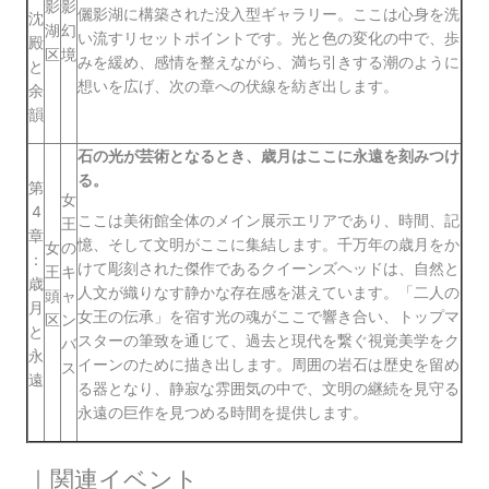
影
影
儷影湖に構築された没入型ギャラリー。ここは心身を洗
沈
湖
幻
い流すリセットポイントです。光と色の変化の中で、歩
殿
区
境
みを緩め、感情を整えながら、満ち引きする潮のように
と
想いを広げ、次の章への伏線を紡ぎ出します。
余
韻
石の光が芸術となるとき、歳月はここに永遠を刻みつけ
る。
第
女
4
ここは美術館全体のメイン展示エリアであり、時間、記
王
章
憶、そして文明がここに集結します。千万年の歳月をか
女
の
：
けて彫刻された傑作であるクイーンズヘッドは、自然と
王
キ
歳
人文が織りなす静かな存在感を湛えています。「二人の
頭
ャ
月
女王の伝承」を宿す光の魂がここで響き合い、トップマ
区
ン
と
スターの筆致を通じて、過去と現代を繋ぐ視覚美学をク
バ
永
イーンのために描き出します。周囲の岩石は歴史を留め
ス
遠
る器となり、静寂な雰囲気の中で、文明の継続を見守る
永遠の巨作を見つめる時間を提供します。
｜関連イベント