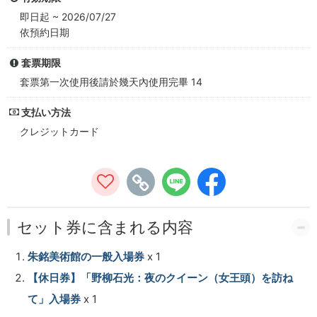
術
即日起 ~ 2026/07/27
依預約日期
館
チ
套票期限
套票第一次使用後請於幾天內使用完畢 14
ケ
支払い方法
ッ
クレジットカード
ト
購
入
セット券に含まれる内容
サ
イ
朱銘美術館の一般入場券
x 1
【休日券】「野柳石光：夜のクイーン（女王頭）を訪ね
ト
て」入場券
x 1