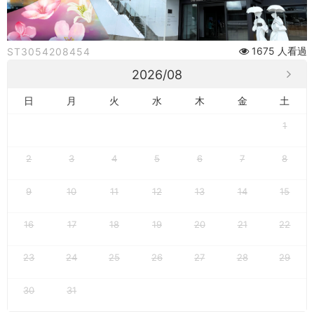
公
演】
1675 人看過
ST3054208454
「野
2026/08
柳
日
月
火
水
木
金
土
石
1
光
2
3
4
5
6
7
8
夜
9
10
11
12
13
14
15
訪
女
16
17
18
19
20
21
22
王」
23
24
25
26
27
28
29
X
30
31