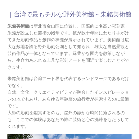
｜台湾で最もチルな野外美術館～朱銘美術館
朱銘美術館
は新北市金山区に位置し、国際的に名高い彫刻家・
朱銘が設立した芸術の殿堂です。彼が数十年間にわたり手がけ
てきた彫刻作品と創作の神髄が展示されています。
美術館は広
大な敷地を誇る野外彫刻公園として知られ、雄大な自然景観と
芸術作品が一体となっています。緑豊かな園内を散策しなが
ら、生命力あふれる非凡な彫刻アートを間近で楽しむことがで
きます。
朱銘美術館は台湾アート界を代表するランドマークであるだけ
でなく、
自然、文化、クリエイティビティが融合したインスピレーショ
ンの地でもあり、あらゆる年齢層の旅行者が探索するのに最適
です。
大師の彫刻を鑑賞するのも、屋外の静かな時間に癒されるの
も、ここでの体験はあなたの旅に芸術と心の洗練をもたらして
くれます。