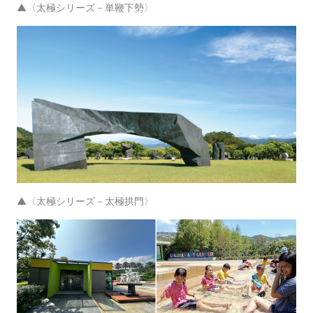
▲〈太極シリーズ－単鞭下勢〉
▲〈太極シリーズ－太極拱門〉