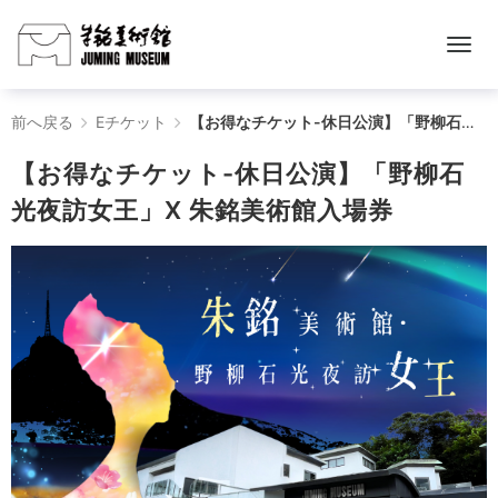
【お
前へ戻る
Eチケット
【お得なチケット-休日公演】「野柳石光夜訪女王」X 朱銘美術館入場券
得
【お得なチケット-休日公演】「野柳石
な
光夜訪女王」X 朱銘美術館入場券
チ
ケ
ッ
ト-
休
日