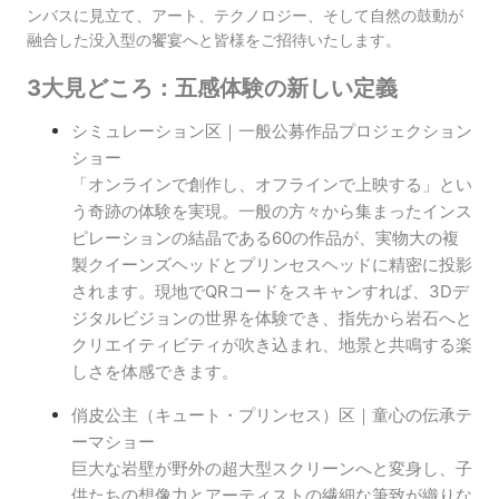
ンバスに見立て、アート、テクノロジー、そして自然の鼓動が
融合した没入型の饗宴へと皆様をご招待いたします。
3大見どころ：五感体験の新しい定義
シミュレーション区｜一般公募作品プロジェクション
ショー
「オンラインで創作し、オフラインで上映する」とい
う奇跡の体験を実現。一般の方々から集まったインス
ピレーションの結晶である60の作品が、実物大の複
製クイーンズヘッドとプリンセスヘッドに精密に投影
されます。現地でQRコードをスキャンすれば、3Dデ
ジタルビジョンの世界を体験でき、指先から岩石へと
クリエイティビティが吹き込まれ、地景と共鳴する楽
しさを体感できます。
俏皮公主（キュート・プリンセス）区｜童心の伝承テ
ーマショー
巨大な岩壁が野外の超大型スクリーンへと変身し、子
供たちの想像力とアーティストの繊細な筆致が織りな