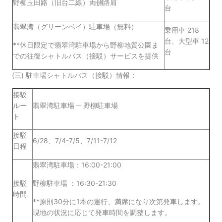
野柳玉田路（旧台二線）両側路肩
台
翡翠湾（グリーンベイ）駐車場（無料）
乗用車 218
台、大型車 12
**休日限定で翡翠湾駐車場から野柳地質公園ま
台
での往復シャトルバス（接駁）サービスを提供
(三) 駐車場シャトルバス（接駁）情報：
接駁
ルー
翡翠湾駐車場 ─ 野柳駐車場
ト
接駁
6/28、7/4-7/5、7/11-7/12
日程
翡翠湾駐車場：16:00-21:00
接駁
野柳駐車場 ：16:30-21:30
時間
**原則30分に1本の運行、満席になり次第発車します。
現地の状況に応じて発車時間を調整します。