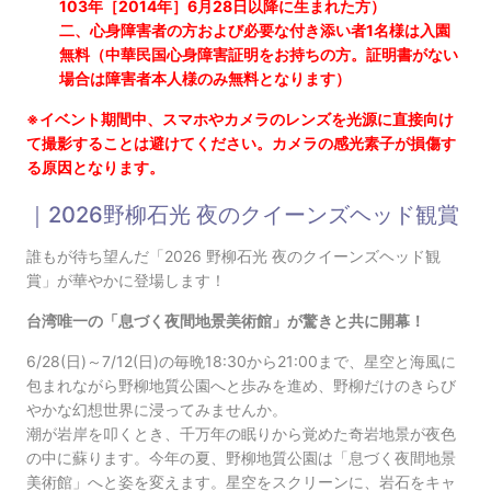
103年［2014年］6月28日以降に生まれた方）
二、心身障害者の方および必要な付き添い者1名様は入園
無料（中華民国心身障害証明をお持ちの方。証明書がない
場合は障害者本人様のみ無料となります）
※イベント期間中、スマホやカメラのレンズを光源に直接向け
て撮影することは避けてください。カメラの感光素子が損傷す
る原因となります。
｜2026野柳石光 夜のクイーンズヘッド観賞
誰もが待ち望んだ「2026 野柳石光 夜のクイーンズヘッド観
賞」が華やかに登場します！
台湾唯一の「息づく夜間地景美術館」が驚きと共に開幕！
6/28(日)～7/12(日)の毎晩18:30から21:00まで、星空と海風に
包まれながら野柳地質公園へと歩みを進め、野柳だけのきらび
やかな幻想世界に浸ってみませんか。
潮が岩岸を叩くとき、千万年の眠りから覚めた奇岩地景が夜色
の中に蘇ります。今年の夏、野柳地質公園は「息づく夜間地景
美術館」へと姿を変えます。星空をスクリーンに、岩石をキャ