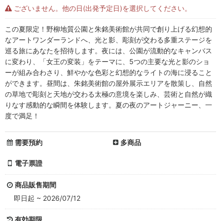
朱
ございません。他の日(出発予定日)を選択してください。
銘
この夏限定！野柳地質公園と朱銘美術館が共同で創り上げる幻想的
美
なアートワンダーランドへ、光と影、彫刻が交わる多重ステージを
巡る旅にあなたを招待します。夜には、公園が流動的なキャンバス
術
に変わり、「女王の変装」をテーマに、5つの主要な光と影のショ
館
ーが組み合わさり、鮮やかな色彩と幻想的なライトの海に浸ること
ができます。昼間は、朱銘美術館の屋外展示エリアを散策し、自然
入
の草地で彫刻と天地が交わる太極の意境を楽しみ、芸術と自然が織
りなす感動的な瞬間を体験します。夏の夜のアートジャーニー、一
場
度で満足！
券
需要預約
多商品
-
電子票證
朱
商品販售期間
銘
即日起 ~ 2026/07/12
美
有効期限