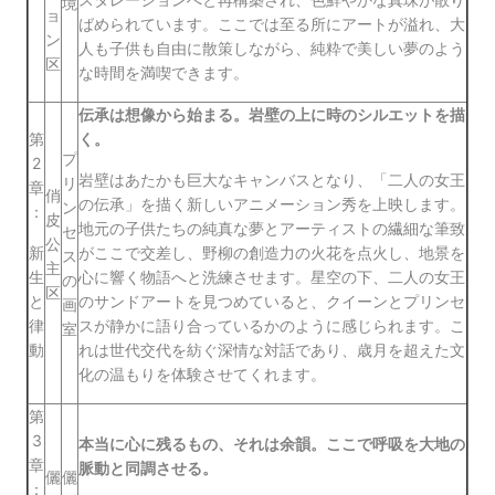
境
ョ
ばめられています。ここでは至る所にアートが溢れ、大
ン
人も子供も自由に散策しながら、純粋で美しい夢のよう
区
な時間を満喫できます。
伝承は想像から始まる。岩壁の上に時のシルエットを描
第
く。
プ
2
岩壁はあたかも巨大なキャンバスとなり、「二人の女王
リ
章
俏
の伝承」を描く新しいアニメーション秀を上映します。
ン
：
皮
地元の子供たちの純真な夢とアーティストの繊細な筆致
セ
公
新
がここで交差し、野柳の創造力の火花を点火し、地景を
ス
主
生
心に響く物語へと洗練させます。星空の下、二人の女王
の
区
と
のサンドアートを見つめていると、クイーンとプリンセ
画
律
スが静かに語り合っているかのように感じられます。こ
室
動
れは世代交代を紡ぐ深情な対話であり、歳月を超えた文
化の温もりを体験させてくれます。
第
3
本当に心に残るもの、それは余韻。ここで呼吸を大地の
章
脈動と同調させる。
儷
儷
：