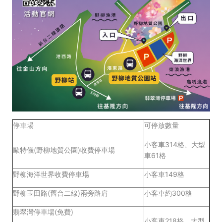
停車場
可停放數量
小客車314格、大型
歐特儀(野柳地質公園)收費停車場
車61格
野柳海洋世界收費停車場
小客車149格
野柳玉田路(舊台二線)兩旁路肩
小客車約300格
翡翠灣停車場(免費)
小客車218格、大型