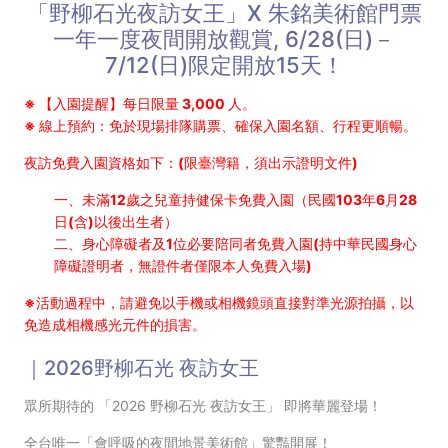
「野柳石光夜訪女王」X 朱銘美術館門票
一年一度夜間開放觀賞, 6/28(日)－
7/12(日)限定開放15天！
※ 【入園提醒】每日限量 3,000 人。
※ 線上預約：免於現場排隊購票、確保入園名額、行程更順暢。
夜訪免費入園資格如下：(限臺灣籍，須出示證明文件)
一、未滿12歲之兒童持健保卡免費入園（民國103年6月28
日(含)以後出生者）
二、身心障礙者及1位必要陪同者免費入園(持中華民國身心
障礙證明者，無證件者僅限本人免費入場)
※活動過程中，請避免以手機或相機鏡頭直接對準光源拍攝，以
免造成相機感光元件的損害。
｜2026野柳石光 夜訪女王
眾所期待的 「2026 野柳石光 夜訪女王」 即將華麗登場！
全台唯一「會呼吸的夜間地景美術館」驚豔開展！