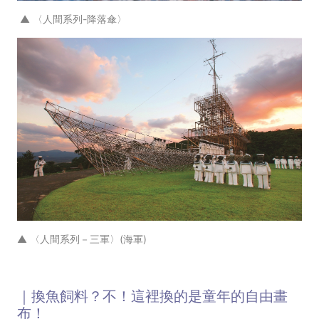
▲ 〈人間系列-降落傘〉
▲ 〈人間系列－三軍〉(海軍)
｜換魚飼料？不！這裡換的是童年的自由畫
布！