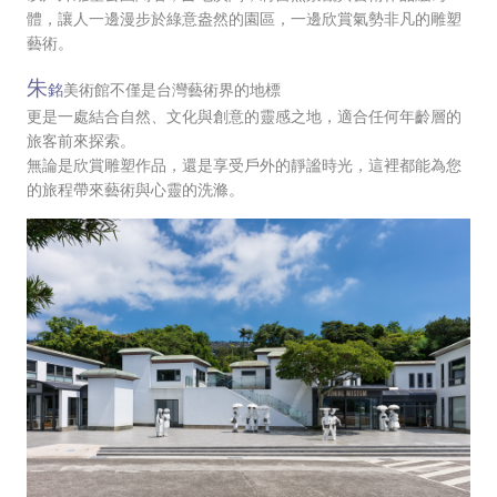
體，讓人一邊漫步於綠意盎然的園區，一邊欣賞氣勢非凡的雕塑
藝術。
朱
銘
美術館不僅是台灣藝術界的地標
更是一處結合自然、文化與創意的靈感之地，適合任何年齡層的
旅客前來探索。
無論是欣賞雕塑作品，還是享受戶外的靜謐時光，這裡都能為您
的旅程帶來藝術與心靈的洗滌。