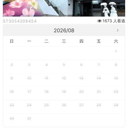
石
光
1673 人看過
ST3054208454
夜
2026/08
訪
日
一
二
三
四
五
六
女
1
王」
2
3
4
5
6
7
8
X
9
10
11
12
13
14
15
朱
銘
16
17
18
19
20
21
22
美
23
24
25
26
27
28
29
術
30
31