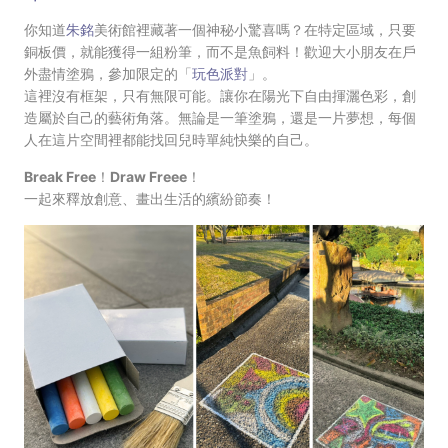
你知道
朱銘
美術館裡藏著一個神秘小驚喜嗎？在特定區域，只要
銅板價，就能獲得一組粉筆，而不是魚飼料！歡迎大小朋友在戶
外盡情塗鴉，參加限定的「
玩色派對
」。
這裡沒有框架，只有無限可能。讓你在陽光下自由揮灑色彩，創
造屬於自己的藝術角落。無論是一筆塗鴉，還是一片夢想，每個
人在這片空間裡都能找回兒時單純快樂的自己。
Break Free！Draw Freee！
一起來釋放創意、畫出生活的繽紛節奏！