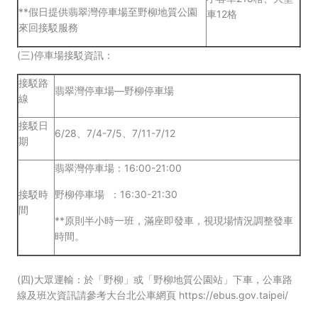
**假日提供翡翠灣停車場至野柳地質公園
車12格
來回接駁服務
(三)停車
場接駁
資訊：
接駁路
翡翠灣停車場—野柳停車場
線
接駁日
6/28、7/4-7/5、7/11-7/12
期
翡翠灣停車場：16:00-21:00
接駁時
野柳停車場 ：16:30-21:30
間
**原則半小時一班，滿座即發車，視現場情況調整發車
時間。
(四)大眾運輸：於「野柳」或「野柳地質公園站」下車，公車路
線及班次資訊請參考大台北公車網頁
https://ebus.gov.taipei/