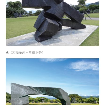
▲〈太極系列－單鞭下勢〉