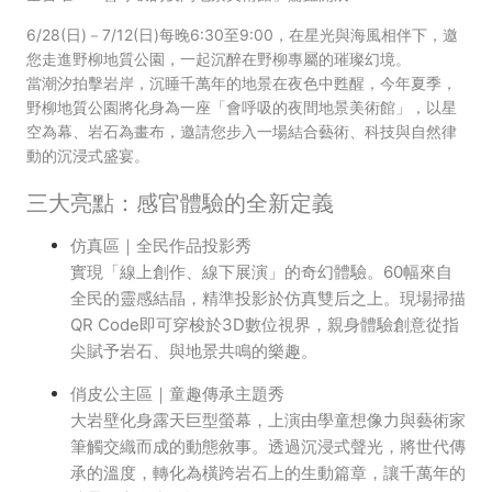
6/28(日)－7/12(日)每晚6:30至9:00，在星光與海風相伴下，邀
您走進野柳地質公園，一起沉醉在野柳專屬的璀璨幻境。
當潮汐拍擊岩岸，沉睡千萬年的地景在夜色中甦醒，今年夏季，
野柳地質公園將化身為一座「會呼吸的夜間地景美術館」，以星
空為幕、岩石為畫布，邀請您步入一場結合藝術、科技與自然律
動的沉浸式盛宴。
三大亮點：感官體驗的全新定義
仿真區｜全民作品投影秀
實現「線上創作、線下展演」的奇幻體驗。60幅來自
全民的靈感結晶，精準投影於仿真雙后之上。現場掃描
QR Code即可穿梭於3D數位視界，親身體驗創意從指
尖賦予岩石、與地景共鳴的樂趣。
俏皮公主區｜童趣傳承主題秀
大岩壁化身露天巨型螢幕，上演由學童想像力與藝術家
筆觸交織而成的動態敘事。透過沉浸式聲光，將世代傳
承的溫度，轉化為橫跨岩石上的生動篇章，讓千萬年的