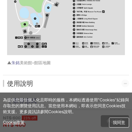
▲
朱銘
美術館-館區地圖
使用說明
為提供您最佳個人化且即時的服務，本網站透過使用"Cookies"紀錄與
｜票券形式
存取您的瀏覽使用訊息。當您使用本網站，即表示您同意Cookies技
術支援。更多資訊請參閱Cookies說明。
此為電子票(QR Code)，不另外寄送紙本票券。
NT$ 600
23% off
付款完成後，請至您的信箱收取【付款成功通知信】，
停止販售
Cookie政策
我同意
NT$ 460
憑信件內附之QR Code進行核銷；或至網站的【會員