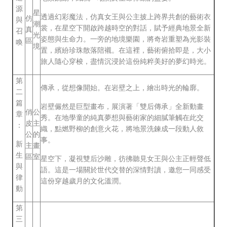
源
星
透過幻彩魔法，仿真女王與公主披上跨界共創的藝術衣
仿
與
潮
裳，在星空下開啟跨越時空的對話，賦予經典地景全新
真
召
光
姿態與生命力。一旁的地境樂園，將奇岩重塑為光影裝
區
喚
境
置，繽紛珍珠散落陪襯。在這裡，藝術俯拾即是，大小
旅人隨心穿梭，盡情沉浸於這份純粹美好的夢幻時光。
第
傳承，從想像開始。在岩壁之上，繪出時光的輪廓。
二
篇
岩壁儼然是巨型畫布，展演著「雙后傳承」全新動畫
俏
公
章
秀。在地學童的純真夢想與藝術家的細膩筆觸在此交
皮
主
：
織，點燃野柳的創意火花，將地景洗鍊成一段動人敘
公
的
事。
新
主
畫
生
區
室
星空下，凝視雙后沙雕，彷彿聽見女王與公主正輕聲低
與
語。這是一場關於世代交替的深情對讀，邀您一同感受
律
這份穿越歲月的文化溫潤。
動
第
三