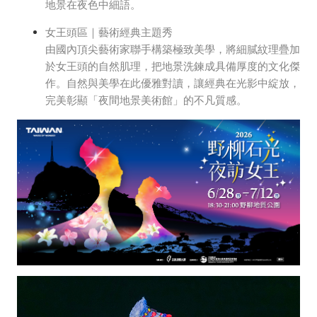
地景在夜色中細語。
女王頭區｜藝術經典主題秀
由國內頂尖藝術家聯手構築極致美學，將細膩紋理疊加
於女王頭的自然肌理，把地景洗鍊成具備厚度的文化傑
作。自然與美學在此優雅對讀，讓經典在光影中綻放，
完美彰顯「夜間地景美術館」的不凡質感。