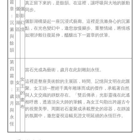
篇
真正留下來的，是餘韻。在這裡，讓呼吸與大地的脈動
章
儷
儷
同步。
：
影
影
儷影湖構築起一座沉浸式藝廊。這裡是洗滌身心的沉澱
沉
湖
幻
點，在光色變幻中，邀您放慢腳步、重整情緒，將情感
澱
區
境
如潮汐般往復延伸，醞釀出下一篇章的伏筆。
與
餘
韻
第
四
當石光成為藝術，歲月在此刻雕刻永恆。
篇
女
這裡是整座美術館的主展區，時間、記憶與文明在此匯
章
女
王
聚。女王頭--歷經千萬年雕琢而成的傑作，承載著自然
：
王
的
與人文交織的靜默存在。「雙后傳承」光影靈魂在此遙
歲
頭
畫
相呼應，透過頂尖大師的筆觸，為女王勾勒出跨越古今
月
區
布
的視覺美學。周圍岩石凝聚成承載歷史的容器，在靜謐
與
的氛圍中，邀您凝視這幅見證文明延續的永恆巨作。
永
恆