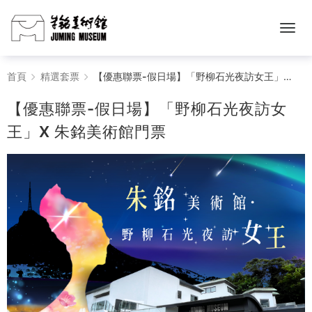
【優
首頁
精選套票
【優惠聯票-假日場】「野柳石光夜訪女王」X 朱銘美術館門票
惠
【優惠聯票-假日場】「野柳石光夜訪女
聯
王」X 朱銘美術館門票
票-
假
日
場】
「野
柳