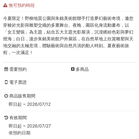
館
無可預約時段
門
今夏限定！野柳地質公園與朱銘美術館聯手打造夢幻藝術奇境，邀您
票
穿梭於光影與雕塑交織的多重舞台。夜晚，園區化身流動畫布，以
「女王變裝」為主題，結合五大主題光影展演，沉浸繽紛色彩與夢幻
-
燈海；白日，漫步朱銘美術館戶外展區，在自然草地上欣賞雕塑與天
朱
地交融的太極意境，體驗藝術與自然共演的動人時刻。夏夜藝術旅
程，一次滿足！
銘
需要預約
多商品
美
術
電子票證
館
商品販售期間
即日起 ~ 2026/07/12
購
有效期間
票
即日起 ~ 2026/07/27
網
依預約日期