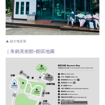
▲ 綠方塊茶屋
｜朱銘美術館-館區地圖