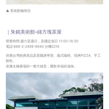
▲ 美術館咖啡坊
｜朱銘美術館-綠方塊茶屋
營業時間:週六至週日，及國定假日 11:00-16:30
電話:886-2-2498-9940 分機2216
供應台灣經典茶品及英國唐寧茶、義式咖啡、現烤PIZZA、手工
餅乾。
坐擁太極廣場的一整片綠意，啜飲幸福的滋味。