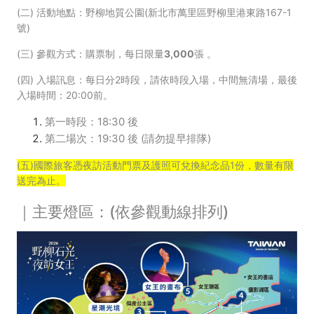
(二) 活動地點：野柳地質公園(新北市萬里區野柳里港東路167-1
號)
(三) 參觀方式：購票制
，
每日限量3,000張
。
(四) 入場訊息：每日分2時段，請依時段入場，中間無清場，最後
入場時間：20:00前。
第一時段：18:30 後
第二場次：19:30 後 (請勿提早排隊)
(五)國際旅客憑夜訪活動門票及護照可兌換紀念品1份，數量有限
送完為止。
｜主要燈區：(依參觀動線排列)