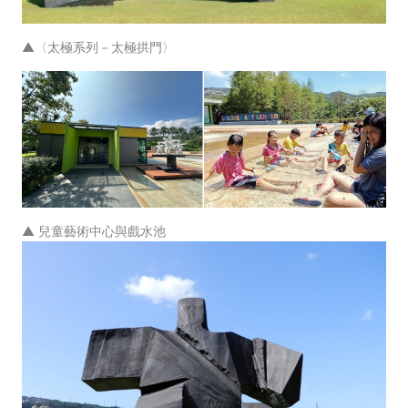
▲〈太極系列－太極拱門〉
▲ 兒童藝術中心與戲水池