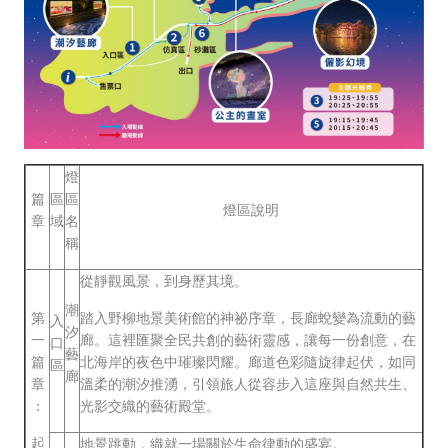
燈
篇
區
區
燈區說明
章
域
名
稱
從靜觀風景，到身歷其境。
潮
第
踏入野柳地景美術館的神祕序章，長廊蛻變為流動的藝
入
汐
一
廊。這裡匯聚全民共創的藝術靈感，讓每一份創意，在
口
藝
篇
北海岸的夜色中璀璨閃耀。廊道色彩隨旋律起伏，如同
區
廊
章
溫柔的潮汐推湧，引領旅人從容步入這座與自然共生、
：
光影交織的藝術殿堂。
起
地景跳動，織就一場關於生命律動的盛宴。