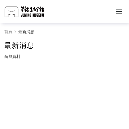
最
首頁
最新消息
新
最新消息
消
尚無資料
息
-
朱
銘
美
術