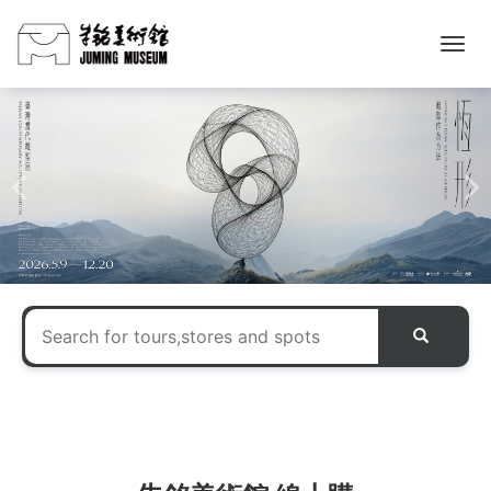
朱
銘
美
術
館
購
票
網
站