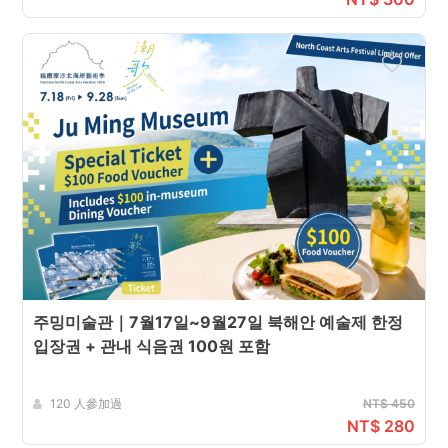
주밍미술관｜7월17일~9월27일 북해안 예술제 한정
입장권 + 관내 식음권 100원 포함
120 人參加過
NT$ 450
NT$ 280