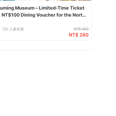
uming Museum – Limited-Time Ticket
 NT$100 Dining Voucher for the North
oast Arts Festival (July 17 – September
7)
120 人參加過
NT$ 450
NT$ 280