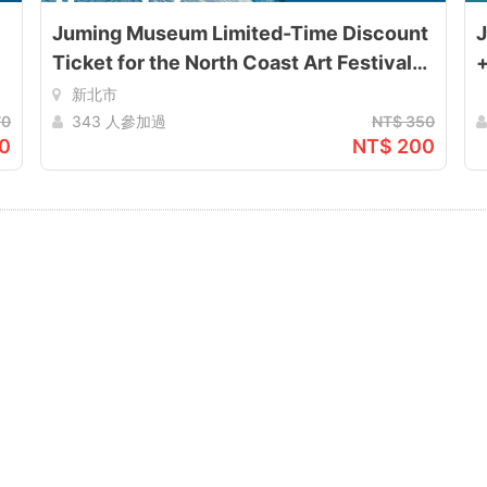
Juming Museum Limited-Time Discount
J
Ticket for the North Coast Art Festival
+
(July 17 – September 27)
C
新北市
2
70
343 人參加過
NT$ 350
0
NT$ 200