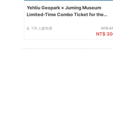
馆
Yehliu Geopark × Juming Museum
购
Limited-Time Combo Ticket for the
2026 Formosa North Coast Art Festival
票
(July 17 – September 27)
119 人參加過
NT$ 4
网
NT$ 30
站