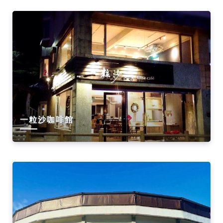
館
チ
ケ
ッ
ト
購
一粒沙咖啡館
入
サ
イ
ト