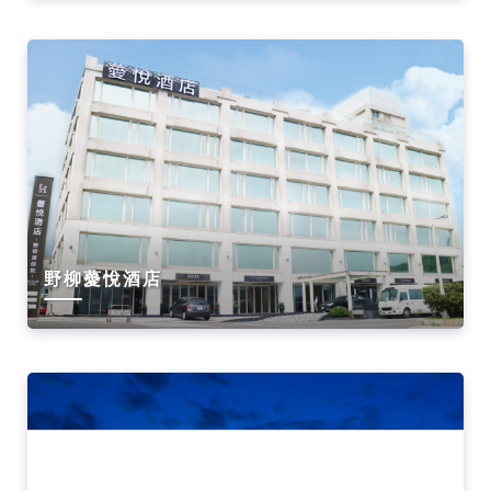
野柳薆悅酒店