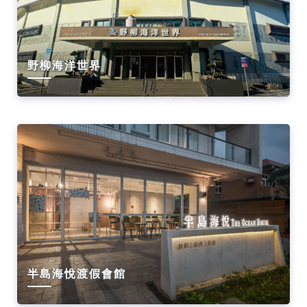
野柳海洋世界
半島海悅渡假會館