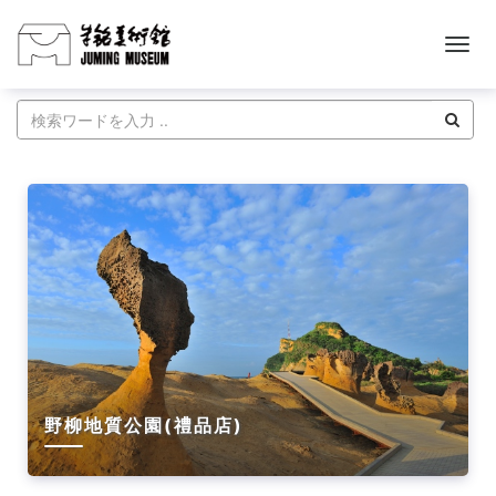
シ
ョ
ッ
プ
-
朱
銘
美
野柳地質公園(禮品店)
術